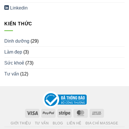
Linkedin
KIẾN THỨC
Dinh dưỡng
(29)
Làm đẹp
(3)
Sức khoẻ
(73)
Tư vấn
(12)
Visa
PayPal
Stripe
MasterCard
Cash
On
GIỚI THIỆU
TƯ VẤN
BLOG
LIÊN HỆ
ĐỊA CHỈ MASSAGE
Delivery