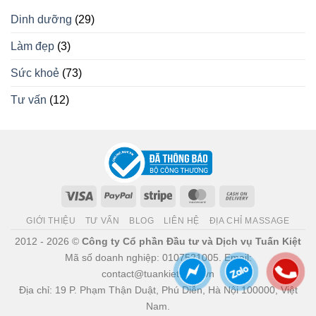
Dinh dưỡng
(29)
Làm đẹp
(3)
Sức khoẻ
(73)
Tư vấn
(12)
Visa
PayPal
Stripe
MasterCard
Cash
On
GIỚI THIỆU
TƯ VẤN
BLOG
LIÊN HỆ
ĐỊA CHỈ MASSAGE
Delivery
2012 - 2026 ©
Công ty Cổ phần Đầu tư và Dịch vụ Tuấn Kiệt
Mã số doanh nghiệp: 0107521005. Email:
contact@tuankiet.com.vn
Địa chỉ: 19 P. Phạm Thận Duật, Phú Diễn, Hà Nội 100000, Việt
Nam.