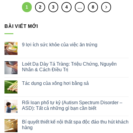
1
2
3
4
…
8
BÀI VIẾT MỚI
9 lợi ích sức khỏe của việc ăn trứng
Không
có
bình
luận
Loét Dạ Dày Tá Tràng: Triệu Chứng, Nguyên
ở
Nhân & Cách Điều Trị
9
lợi
Không
ích
có
sức
Tác dụng của xông hơi bằng sả
bình
khỏe
luận
của
Không
ở
việc
có
Loét
ăn
bình
Dạ
trứng
luận
Rối loạn phổ tự kỷ (Autism Spectrum Disorder –
Dày
ở
Tá
ASD): Tất cả những gì bạn cần biết
Tác
Tràng:
dụng
Triệu
Không
của
Chứng,
có
xông
Bí quyết thiết kế nội thất spa độc đáo thu hút khách
Nguyên
bình
hơi
Nhân
luận
hàng
bằng
&
ở
sả