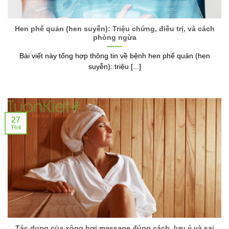
Hen phế quản (hen suyễn): Triệu chứng, điều trị, và cách
phòng ngừa
Bài viết này tổng hợp thông tin về bệnh hen phế quản (hen
suyễn): triệu [...]
27
Th4
Tác dụng của xông hơi massage đúng cách, lưu ý và sai