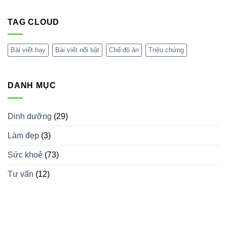
Cách
Rối
Không
Điều
loạn
có
Trị
phổ
bình
tự
TAG CLOUD
luận
kỷ
ở
(Autism
Bí
Spectrum
quyết
Disorder
thiết
Bài viết hay
Bài viết nổi bật
Chế độ ăn
Triệu chứng
–
kế
ASD):
nội
Tất
thất
cả
spa
những
độc
DANH MỤC
gì
đáo
bạn
thu
cần
hút
biết
khách
hàng
Dinh dưỡng
(29)
Làm đẹp
(3)
Sức khoẻ
(73)
Tư vấn
(12)