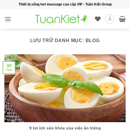
Bỏ
Thiết bị xông hơi massage cao cấp VIP - Tuấn Kiệt Group
qua
nội
dung
LƯU TRỮ DANH MỤC:
BLOG
30
Th4
9 lợi ích sức khỏe của việc ăn trứng