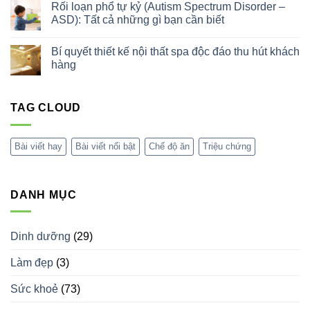
trứng
luận
Rối loạn phổ tự kỷ (Autism Spectrum Disorder –
Dày
ở
Tá
ASD): Tất cả những gì bạn cần biết
Tác
Tràng:
dụng
Triệu
Không
của
Chứng,
có
xông
Bí quyết thiết kế nội thất spa độc đáo thu hút khách
Nguyên
bình
hơi
Nhân
luận
hàng
bằng
&
ở
sả
Cách
Rối
Không
Điều
loạn
có
Trị
phổ
bình
tự
TAG CLOUD
luận
kỷ
ở
(Autism
Bí
Spectrum
quyết
Disorder
thiết
Bài viết hay
Bài viết nổi bật
Chế độ ăn
Triệu chứng
–
kế
ASD):
nội
Tất
thất
cả
spa
những
độc
DANH MỤC
gì
đáo
bạn
thu
cần
hút
biết
khách
hàng
Dinh dưỡng
(29)
Làm đẹp
(3)
Sức khoẻ
(73)