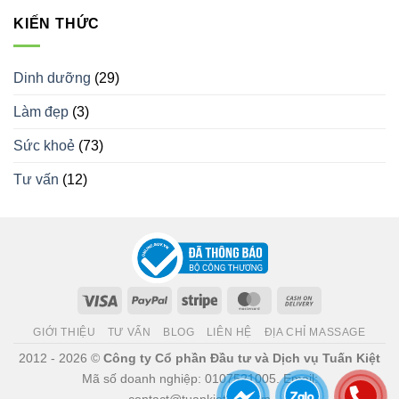
KIẾN THỨC
Dinh dưỡng
(29)
Làm đẹp
(3)
Sức khoẻ
(73)
Tư vấn
(12)
Visa
PayPal
Stripe
MasterCard
Cash
On
GIỚI THIỆU
TƯ VẤN
BLOG
LIÊN HỆ
ĐỊA CHỈ MASSAGE
Delivery
2012 - 2026 ©
Công ty Cổ phần Đầu tư và Dịch vụ Tuấn Kiệt
Mã số doanh nghiệp: 0107521005. Email:
contact@tuankiet.com.vn