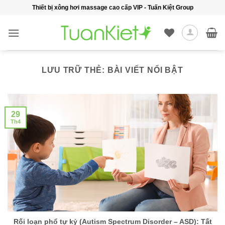
Bỏ
Thiết bị xông hơi massage cao cấp VIP - Tuấn Kiệt Group
qua
nội
dung
LƯU TRỮ THẺ:
BÀI VIẾT NỔI BẬT
29
Th4
Rối loạn phổ tự kỷ (Autism Spectrum Disorder – ASD): Tất