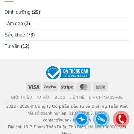
Dinh dưỡng
(29)
Làm đẹp
(3)
Sức khoẻ
(73)
Tư vấn
(12)
Visa
PayPal
Stripe
MasterCard
Cash
On
GIỚI THIỆU
TƯ VẤN
BLOG
LIÊN HỆ
ĐỊA CHỈ MASSAGE
Delivery
2012 - 2026 ©
Công ty Cổ phần Đầu tư và Dịch vụ Tuấn Kiệt
Mã số doanh nghiệp: 0107521005. Email:
contact@tuankiet.com.vn
Địa chỉ: 19 P. Phạm Thận Duật, Phú Diễn, Hà Nội 100000, Việt
Nam.