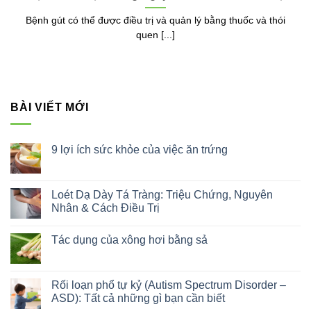
Bệnh gút có thể được điều trị và quản lý bằng thuốc và thói
quen [...]
BÀI VIẾT MỚI
9 lợi ích sức khỏe của việc ăn trứng
Không
có
bình
luận
Loét Dạ Dày Tá Tràng: Triệu Chứng, Nguyên
ở
Nhân & Cách Điều Trị
9
lợi
Không
ích
có
sức
Tác dụng của xông hơi bằng sả
bình
khỏe
luận
của
Không
ở
việc
có
Loét
ăn
bình
Dạ
trứng
luận
Rối loạn phổ tự kỷ (Autism Spectrum Disorder –
Dày
ở
Tá
ASD): Tất cả những gì bạn cần biết
Tác
Tràng:
dụng