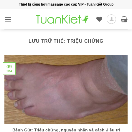
Bỏ
Thiết bị xông hơi massage cao cấp VIP - Tuấn Kiệt Group
qua
nội
dung
LƯU TRỮ THẺ:
TRIỆU CHỨNG
09
Th4
Bệnh Gút: Triệu chứng, nguyên nhân và cách điều trị