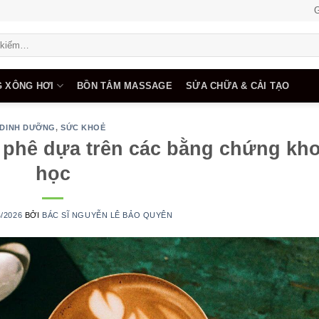
G
 XÔNG HƠI
BỒN TẮM MASSAGE
SỬA CHỮA & CẢI TẠO
DINH DƯỠNG
,
SỨC KHOẺ
à phê dựa trên các bằng chứng kh
học
4/2026
BỞI
BÁC SĨ NGUYỄN LÊ BẢO QUYÊN