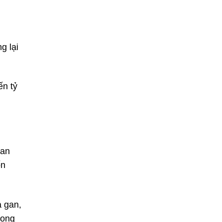
g lại
ến tỷ
gan
ốn
a gan,
rong