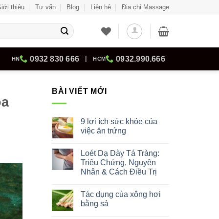
iới thiệu
Tư vấn
Blog
Liên hệ
Địa chỉ Massage
0932 830 666
|
0932.990.666
HN
HCM
BÀI VIẾT MỚI
oa
9 lợi ích sức khỏe của
việc ăn trứng
Không
có
Loét Dạ Dày Tá Tràng:
bình
luận
Triệu Chứng, Nguyên
ở
Nhân & Cách Điều Trị
9
lợi
Không
ích
có
sức
Tác dụng của xông hơi
bình
khỏe
luận
bằng sả
của
ở
việc
Loét
Không
ăn