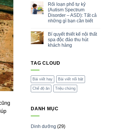
Dạ
có
trứng
Rối loạn phổ tự kỷ
Dày
bình
Tá
luận
(Autism Spectrum
Tràng:
ở
Disorder – ASD): Tất cả
Triệu
Tác
Chứng,
dụng
những gì bạn cần biết
Nguyên
của
Nhân
xông
Không
&
hơi
có
Bí quyết thiết kế nội thất
Cách
bằng
bình
Điều
sả
luận
spa độc đáo thu hút
ở
Trị
khách hàng
Rối
loạn
Không
phổ
có
tự
bình
kỷ
TAG CLOUD
luận
(Autism
ở
Spectrum
Bí
Disorder
quyết
–
thiết
Bài viết hay
Bài viết nổi bật
ASD):
kế
Tất
nội
cả
Chế độ ăn
Triệu chứng
thất
những
spa
gì
độc
bạn
đáo
 cũng
cần
thu
biết
hút
DANH MỤC
iúp
khách
hàng
.
Dinh dưỡng
(29)