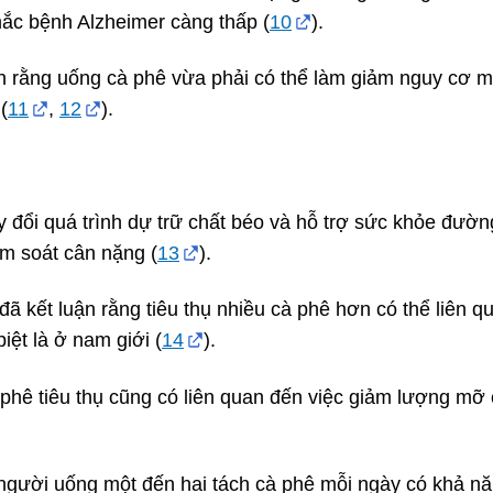
mắc bệnh Alzheimer càng thấp (
10
).
h rằng uống cà phê vừa phải có thể làm giảm nguy cơ 
(
11
,
12
).
y đổi quá trình dự trữ chất béo và hỗ trợ sức khỏe đườn
iểm soát cân nặng (
13
).
đã kết luận rằng tiêu thụ nhiều cà phê hơn có thể liên q
iệt là ở nam giới (
14
).
phê tiêu thụ cũng có liên quan đến việc giảm lượng mỡ
gười uống một đến hai tách cà phê mỗi ngày có khả n