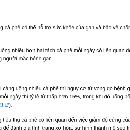
ng cà phê có thể hỗ trợ sức khỏe của gan và bảo vệ chốn
ống nhiều hơn hai tách cà phê mỗi ngày có liên quan đ
ng người mắc bệnh gan
 càng uống nhiều cà phê thì nguy cơ tử vong do bệnh 
ỗi ngày thì tỷ lệ tử thấp hơn 15%, trong khi đó uống b
21
).
 tiêu thụ cà phê có liên quan đến việc giảm độ cứng củ
 để đánh giá tình trạng xơ hóa, sự hình thành mô sẹo t