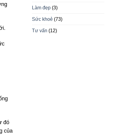
ợng
Làm đẹp
(3)
Sức khoẻ
(73)
ới.
Tư vấn
(12)
ức
hống
ừ đó
ng của