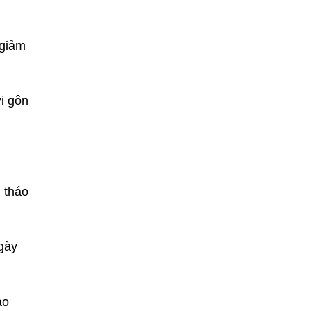
 giảm
ơi gôn
 tháo
ngày
ào