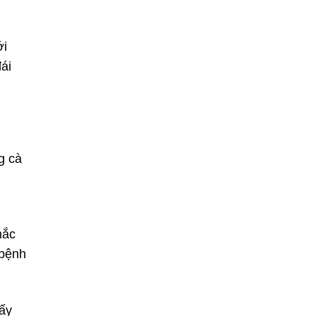
ới
đái
g cà
mắc
 bệnh
hấy