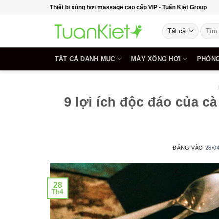
Bỏ
Thiết bị xông hơi massage cao cấp VIP - Tuấn Kiệt Group
qua
Tìm
nội
kiếm:
dung
TẤT CẢ DANH MỤC
MÁY XÔNG HƠI
PHÒNG
9 lợi ích độc đáo của c
ĐĂNG VÀO
28/0
28
Th4