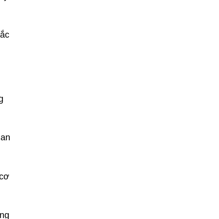
mắc
g
uan
 cơ
ăng