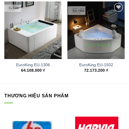
Add to
Add to
wishlist
wishlist
EuroKing EU-1306
EuroKing EU-1502
64.108.000
₫
72.173.200
₫
THƯƠNG HIỆU SẢN PHẨM