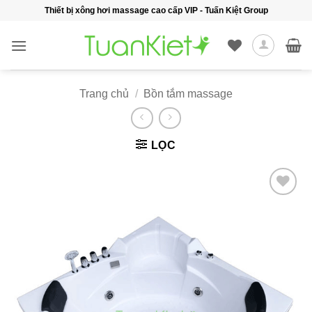
Bỏ
Thiết bị xông hơi massage cao cấp VIP - Tuấn Kiệt Group
qua
nội
dung
Trang chủ
/
Bồn tắm massage
LỌC
Add to
wishlist