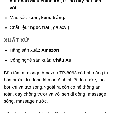
nút nhấn điều chỉnh khí, 01 bộ dây bát sen
vòi.
Màu sắc:
cốm, kem, trắng.
Chất liệu:
ngọc trai
( galaxy )
XUẤT XỨ
Hãng sản xuất:
Amazon
Công nghệ sản xuất:
Châu Âu
Bồn tắm massage Amazon TP-8063 có tính năng tự
hòa nước, tự động làm ổn định nhiệt độ nước, tạo
bọt khí và tạo sóng.Ngoài ra còn có hệ thống an
toàn, đáy chống trượt và vòi sen di động, massage
sóng, massage nước.