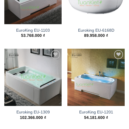
EuroKing EU-1103
Euroking EU-6168D
53.768.000
₫
89.958.000
₫
Add to
Add to
wishlist
wishlist
Euroking EU-1309
EuroKing EU-1201
102.366.000
₫
54.181.600
₫