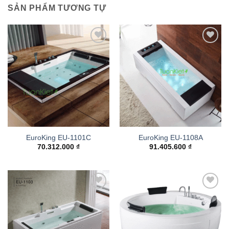
SẢN PHẨM TƯƠNG TỰ
Add to
Add to
wishlist
wishlist
EuroKing EU-1101C
EuroKing EU-1108A
70.312.000
₫
91.405.600
₫
Add to
Add to
wishlist
wishlist