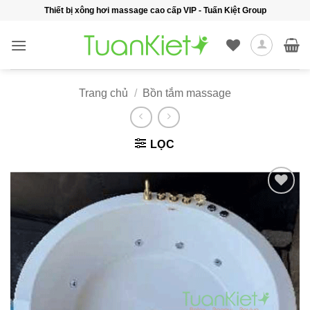
Bỏ
Thiết bị xông hơi massage cao cấp VIP - Tuấn Kiệt Group
qua
nội
dung
Trang chủ
/
Bồn tắm massage
LỌC
Add to
wishlist