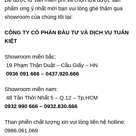
Để được tư vấn miễn phí và chọn lựa được sản
phẩm ưng ý nhất mời bạn vui lòng ghé thăm qua
showroom của chúng tôi tại:
CÔNG TY CỔ PHẦN ĐẦU TƯ VÀ DỊCH VỤ TUẤN
KIỆT
Showroom miền bắc:
19 Phạm Thận Duật – Cầu Giấy – HN
0936 091 666 – 0437.920.666
Showroom miền nam:
48 Tân Thới Nhất 5 – Q.12 – Tp.HCM
0932 990 666 – 0932.830.666
Than phiền chất lượng xin vui lòng liên hệ hotline:
0986.061.069