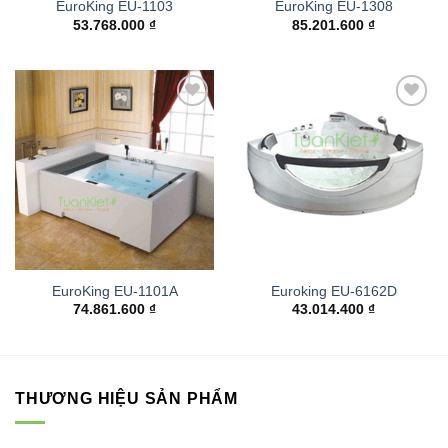
EuroKing EU-1103
EuroKing EU-1308
53.768.000
₫
85.201.600
₫
Add to
Add to
wishlist
wishlist
EuroKing EU-1101A
Euroking EU-6162D
74.861.600
₫
43.014.400
₫
THƯƠNG HIỆU SẢN PHẨM