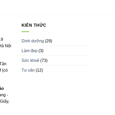
KIẾN THỨC
19
Dinh dưỡng
(29)
Hà Nội
Làm đẹp
(3)
Sức khoẻ
(73)
Tân
Tư vấn
(12)
 (có
ảo
àng -
Giấy,