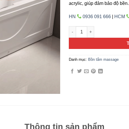
acrylic, giúp đảm bảo độ bền.
HN
0936 091 666
|
HCM
ARES-AR33082 – R (L) số lượ
Danh mục:
Bồn tắm massage
Thông tin sản phẩm