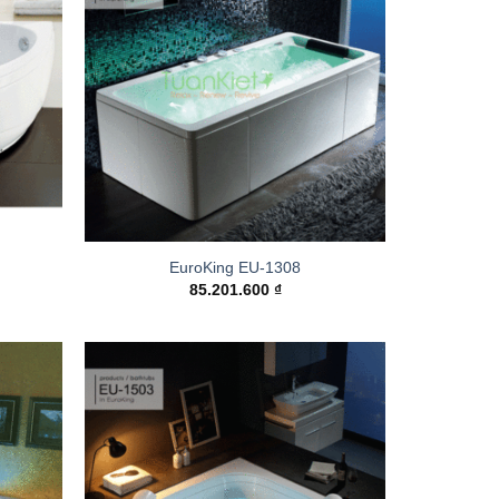
Add to
Add to
wishlist
wishlist
EuroKing EU-1308
85.201.600
₫
Add to
Add to
wishlist
wishlist