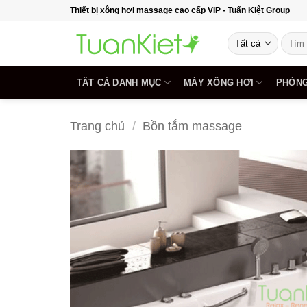
Bỏ
Thiết bị xông hơi massage cao cấp VIP - Tuấn Kiệt Group
qua
Tìm
nội
kiếm:
dung
TẤT CẢ DANH MỤC
MÁY XÔNG HƠI
PHÒNG
Trang chủ
/
Bồn tắm massage