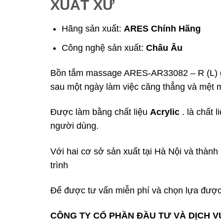
XUẤT XỨ
Hãng sản xuất:
ARES
Chính Hãng
Công nghệ sản xuất:
Châu Âu
Bồn tắm massage ARES-AR33082 – R (L) giú
sau một ngày làm việc căng thẳng và mệt m
Được làm bằng chất liệu
Acrylic
. là chất
người dùng.
Với hai cơ sở sản xuất tại Hà Nội và thàn
trình
Để được tư vấn miễn phí và chọn lựa được
CÔNG TY CỔ PHẦN ĐẦU TƯ VÀ DỊCH V