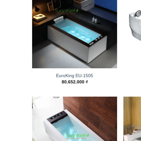
Add to
wishlist
EuroKing EU-1505
80.652.000
₫
Add to
wishlist