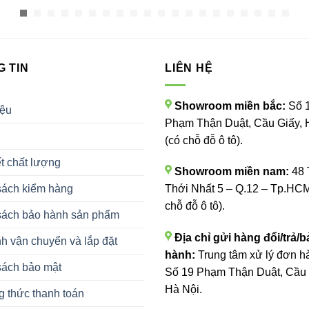
 TIN
LIÊN HỆ
Showroom miền bắc:
Số 
iệu
Phạm Thận Duật, Cầu Giấy, 
(có chỗ đỗ ô tô).
t chất lượng
Showroom miền nam:
48 
sách kiểm hàng
Thới Nhất 5 – Q.12 – Tp.HCM
chỗ đỗ ô tô).
sách bảo hành sản phẩm
Địa chỉ gửi hàng đổi/trả/b
h vận chuyển và lắp đặt
hành:
Trung tâm xử lý đơn h
sách bảo mật
Số 19 Phạm Thận Duật, Cầu 
Hà Nội.
 thức thanh toán