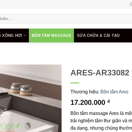
G
 XÔNG HƠI
BỒN TẮM MASSAGE
SỬA CHỮA & CẢI TẠO
ARES-AR33082 –
Add to
wishlist
Thương hiệu:
Bồn tắm Ares
17.200.000
₫
Bồn tắm massage Ares là một 
trải nghiệm tắm thư giãn và 
đa dạng, nhưng chúng thường