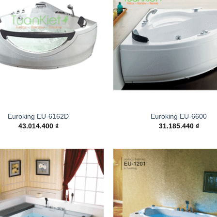
Add to
wishlist
Euroking EU-6162D
Euroking EU-6600
43.014.400
₫
31.185.440
₫
Add to
wishlist