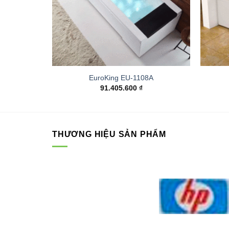
EuroKing EU-1108A
91.405.600
₫
THƯƠNG HIỆU SẢN PHẨM