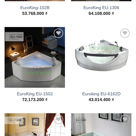
EuroKing-102B
EuroKing EU-1306
53.768.000
₫
64.108.000
₫
Add to
Add to
wishlist
wishlist
EuroKing EU-1502
Euroking EU-6162D
72.173.200
₫
43.014.400
₫
Add to
Add to
wishlist
wishlist