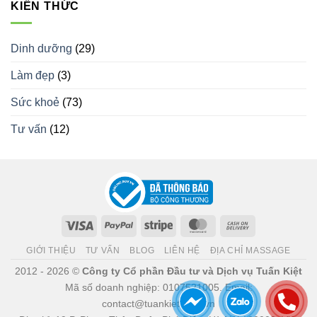
KIẾN THỨC
Dinh dưỡng
(29)
Làm đẹp
(3)
Sức khoẻ
(73)
Tư vấn
(12)
Visa
PayPal
Stripe
MasterCard
Cash
On
GIỚI THIỆU
TƯ VẤN
BLOG
LIÊN HỆ
ĐỊA CHỈ MASSAGE
Delivery
2012 - 2026 ©
Công ty Cổ phần Đầu tư và Dịch vụ Tuấn Kiệt
Mã số doanh nghiệp: 0107521005. Email:
contact@tuankiet.com.vn