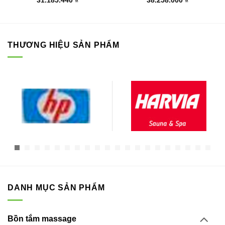
31.185.440
₫
38.258.000
₫
THƯƠNG HIỆU SẢN PHẨM
DANH MỤC SẢN PHẨM
Bồn tắm massage