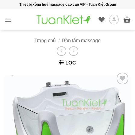
Bỏ
Thiết bị xông hơi massage cao cấp VIP - Tuấn Kiệt Group
qua
nội
dung
Trang chủ
/
Bồn tắm massage
LỌC
Add to
wishlist