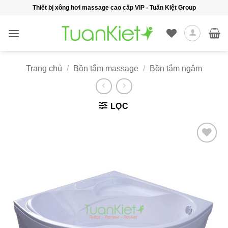
Bỏ
Thiết bị xông hơi massage cao cấp VIP - Tuấn Kiệt Group
qua
nội
dung
Trang chủ
/
Bồn tắm massage
/
Bồn tắm ngâm
LỌC
Add to
wishlist