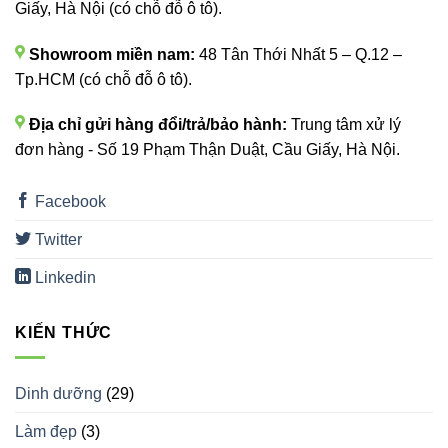
Giấy, Hà Nội (có chỗ đỗ ô tô).
Showroom miền nam:
48 Tân Thới Nhất 5 – Q.12 –
Tp.HCM (có chỗ đỗ ô tô).
Địa chỉ gửi hàng đổi/trả/bảo hành:
Trung tâm xử lý
đơn hàng - Số 19 Phạm Thận Duật, Cầu Giấy, Hà Nội.
Facebook
Twitter
Linkedin
KIẾN THỨC
Dinh dưỡng
(29)
Làm đẹp
(3)