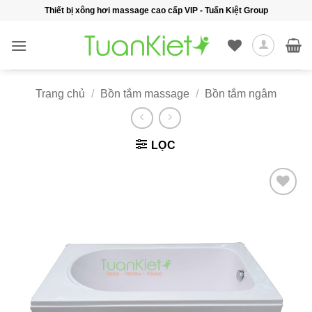
Bỏ
Thiết bị xông hơi massage cao cấp VIP - Tuấn Kiệt Group
qua
nội
dung
Trang chủ
/
Bồn tắm massage
/
Bồn tắm ngâm
LỌC
Add to
wishlist