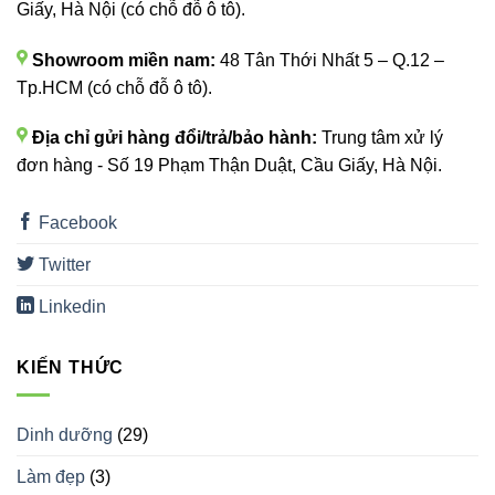
Giấy, Hà Nội (có chỗ đỗ ô tô).
Showroom miền nam:
48 Tân Thới Nhất 5 – Q.12 –
Tp.HCM (có chỗ đỗ ô tô).
Địa chỉ gửi hàng đổi/trả/bảo hành:
Trung tâm xử lý
đơn hàng - Số 19 Phạm Thận Duật, Cầu Giấy, Hà Nội.
Facebook
Twitter
Linkedin
KIẾN THỨC
Dinh dưỡng
(29)
Làm đẹp
(3)