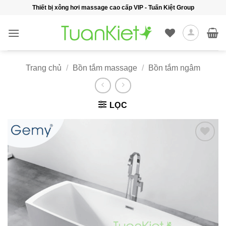
Bỏ
Thiết bị xông hơi massage cao cấp VIP - Tuấn Kiệt Group
qua
nội
dung
Trang chủ
/
Bồn tắm massage
/
Bồn tắm ngâm
LỌC
Add to
wishlist