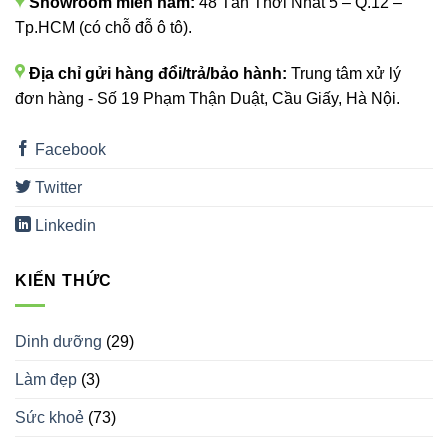
Showroom miền nam:
48 Tân Thới Nhất 5 – Q.12 –
Tp.HCM (có chỗ đỗ ô tô).
Địa chỉ gửi hàng đổi/trả/bảo hành:
Trung tâm xử lý
đơn hàng - Số 19 Phạm Thận Duật, Cầu Giấy, Hà Nội.
Facebook
Twitter
Linkedin
KIẾN THỨC
Dinh dưỡng
(29)
Làm đẹp
(3)
Sức khoẻ
(73)