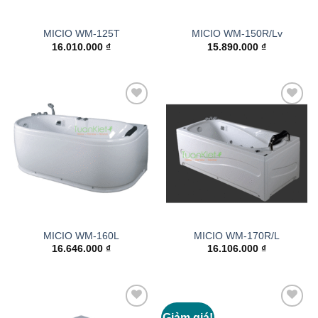
MICIO WM-125T
MICIO WM-150R/Lv
16.010.000
₫
15.890.000
₫
Add to
Add to
wishlist
wishlist
MICIO WM-160L
MICIO WM-170R/L
16.646.000
₫
16.106.000
₫
Giảm giá!
Add to
Add to