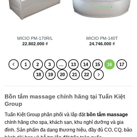
MICIO PM-170R/L
MICIO PM-140T
22.802.000
₫
24.746.000
₫
1
2
3
…
13
14
15
16
17
18
19
20
21
22
Bồn tắm massage chính hãng tại Tuấn Kiệt
Group
Tuấn Kiệt Group phân phối và lắp đặt
bồn tắm massage
chính hãng cho spa, khách sạn, khu nghỉ dưỡng và gia
đình. Sản phẩm đa dạng thương hiệu, đầy đủ CO, CQ, bảo