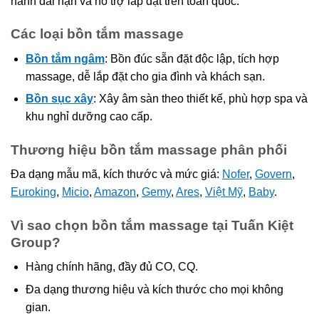
hành dài hạn và hỗ trợ lắp đặt trên toàn quốc.
Các loại bồn tắm massage
Bồn tắm ngâm
: Bồn đúc sẵn đặt độc lập, tích hợp
massage, dễ lắp đặt cho gia đình và khách sạn.
Bồn sục xây
: Xây âm sàn theo thiết kế, phù hợp spa và
khu nghỉ dưỡng cao cấp.
Thương hiệu bồn tắm massage phân phối
Đa dạng mẫu mã, kích thước và mức giá:
Nofer
,
Govern
,
Euroking
,
Micio
,
Amazon
,
Gemy
,
Ares
,
Việt Mỹ
,
Baby
.
Vì sao chọn bồn tắm massage tại Tuấn Kiệt
Group?
Hàng chính hãng, đầy đủ CO, CQ.
Đa dạng thương hiệu và kích thước cho mọi không
gian.