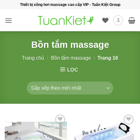
Bỏ
Thiết bị xông hơi massage cao cấp VIP - Tuấn Kiệt Group
qua
nội
dung
Bồn tắm massage
Trang chủ
/
Bồn tắm massage
/
Trang 16
LỌC
Add to
Add to
wishlist
wishlist