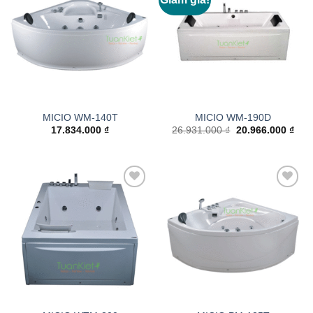
wishlist
wishlist
MICIO WM-140T
MICIO WM-190D
Giá
Giá
17.834.000
₫
26.931.000
₫
20.966.000
₫
gốc
hiện
là:
tại
26.931.000 ₫.
là:
20.9
Add to
Add to
wishlist
wishlist