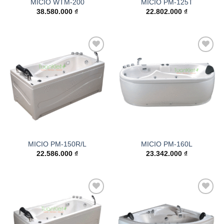
MICIO WTM-200
MICIO PM-125T
38.580.000
₫
22.802.000
₫
Add to
Add to
wishlist
wishlist
MICIO PM-150R/L
MICIO PM-160L
22.586.000
₫
23.342.000
₫
Add to
Add to
wishlist
wishlist