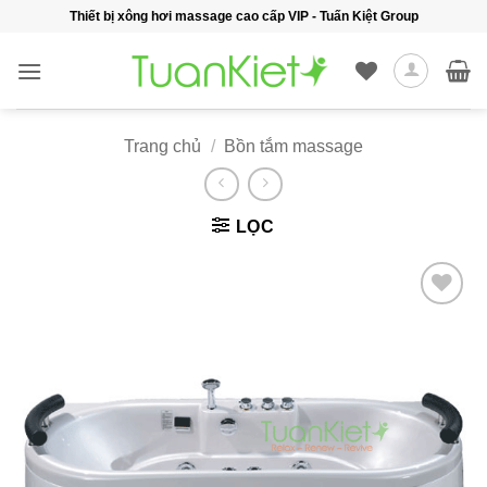
Bỏ
Thiết bị xông hơi massage cao cấp VIP - Tuấn Kiệt Group
qua
nội
dung
Trang chủ
/
Bồn tắm massage
LỌC
Add to
wishlist