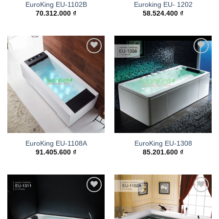
EuroKing EU-1102B
Euroking EU- 1202
70.312.000
₫
58.524.400
₫
Add to
Add to
wishlist
wishlist
EuroKing EU-1108A
EuroKing EU-1308
91.405.600
₫
85.201.600
₫
Add to
Add to
wishlist
wishlist