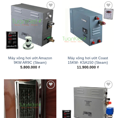
Add to
Add to
wishlist
wishlist
Máy xông hơi ướt Amazon
Máy xông hơi ướt Coast
9KW AR9C (Steam)
15KW- KSA150 (Steam)
5.800.000
₫
11.900.000
₫
Add to
Add to
wishlist
wishlist