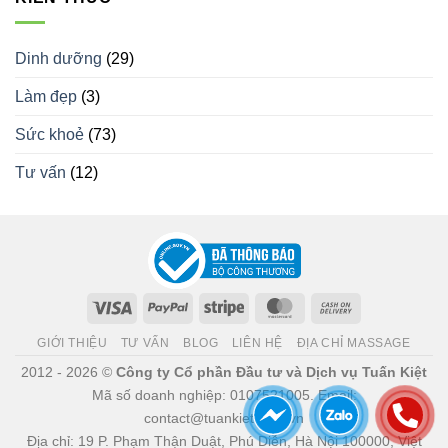
Dinh dưỡng
(29)
Làm đẹp
(3)
Sức khoẻ
(73)
Tư vấn
(12)
Visa
PayPal
Stripe
MasterCard
Cash
On
GIỚI THIỆU
TƯ VẤN
BLOG
LIÊN HỆ
ĐỊA CHỈ MASSAGE
Delivery
2012 - 2026 ©
Công ty Cổ phần Đầu tư và Dịch vụ Tuấn Kiệt
Mã số doanh nghiệp: 0107521005. Email:
contact@tuankiet.com.vn
Địa chỉ: 19 P. Phạm Thận Duật, Phú Diễn, Hà Nội 100000, Việt