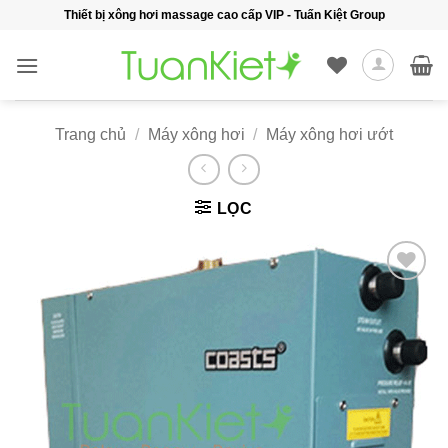
Bỏ
Thiết bị xông hơi massage cao cấp VIP - Tuấn Kiệt Group
qua
nội
dung
Trang chủ
/
Máy xông hơi
/
Máy xông hơi ướt
LỌC
Add to
wishlist