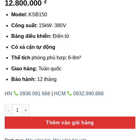
12.800.000
₫
Model:
KSB150
Công suất:
15kW- 380V
Bảng điều khiển:
Điện tử
Có xả cặn tự động
Thể tích
phòng phù hợp: 6-8m³
Giao hàng:
Toàn quốc
Bảo hành:
12 tháng
HN
0936 091 666
|
HCM
0932.990.666
Máy xông hơi ướt Coast 15KW - KSB150 số lượng
Thêm vào giỏ hàng