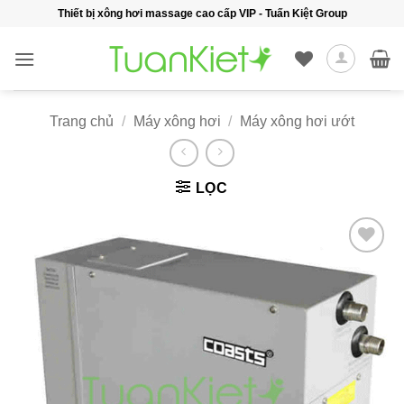
Bỏ
Thiết bị xông hơi massage cao cấp VIP - Tuấn Kiệt Group
qua
nội
dung
Trang chủ
/
Máy xông hơi
/
Máy xông hơi ướt
LỌC
Add to
wishlist