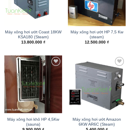
Máy xông hơi ướt Coast 18KW
Máy xông hơi ướt HP 7,5 Kw
KSA180 (Steam)
(steam)
13.800.000
₫
12.500.000
₫
Add to
Add to
wishlist
wishlist
Máy xông hơi khô HP 4,5Kw
Máy xông hơi ướt Amazon
(sauna)
6KW AR6C (Steam)
9.900.000
₫
5.400.000
₫