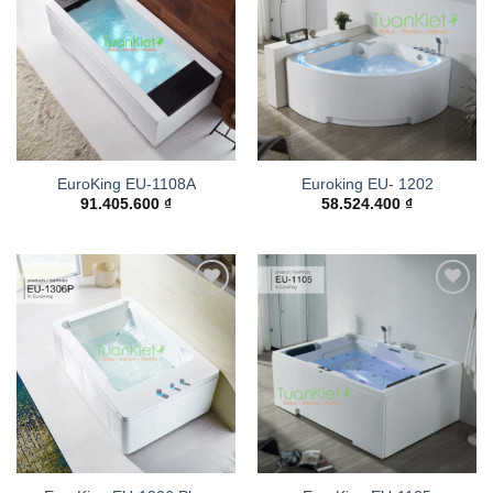
wishlist
wishlist
EuroKing EU-1108A
Euroking EU- 1202
91.405.600
₫
58.524.400
₫
Add to
Add to
wishlist
wishlist