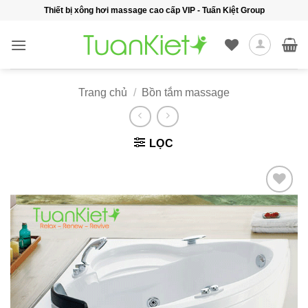
Bỏ
Thiết bị xông hơi massage cao cấp VIP - Tuấn Kiệt Group
qua
nội
dung
Trang chủ
/
Bồn tắm massage
LỌC
Add to
wishlist