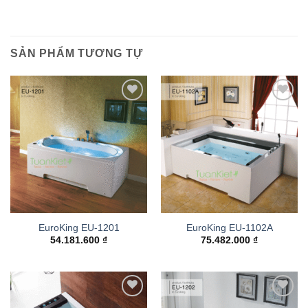
SẢN PHẨM TƯƠNG TỰ
Add to
Add to
wishlist
wishlist
EuroKing EU-1201
EuroKing EU-1102A
54.181.600
₫
75.482.000
₫
Add to
Add to