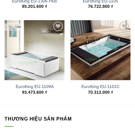
EuroKing EU-1306 Plus
EuroKing EU-1105
85.201.600
₫
76.722.800
₫
Add to
Add to
wishlist
wishlist
EuroKing EU-1109A
EuroKing EU-1101C
93.473.600
₫
70.312.000
₫
THƯƠNG HIỆU SẢN PHẨM