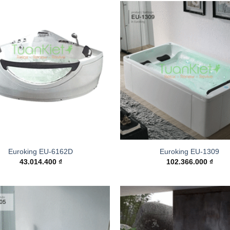
Add to
wishlist
Euroking EU-6162D
Euroking EU-1309
43.014.400
₫
102.366.000
₫
Add to
wishlist