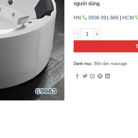
người dùng.
HN
0936 091 666
|
HCM
Gemy G-9063 số lượng
Danh mục:
Bồn tắm massage