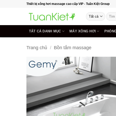
Bỏ
Thiết bị xông hơi massage cao cấp VIP - Tuấn Kiệt Group
qua
Tìm
nội
kiếm:
dung
TẤT CẢ DANH MỤC
MÁY XÔNG HƠI
PHÒNG
Trang chủ
/
Bồn tắm massage