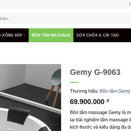
G
 XÔNG HƠI
BỒN TẮM MASSAGE
SỬA CHỮA & CẢI TẠO
Gemy G-9063
Add to
wishlist
Thương hiệu:
Bồn tắm Gemy
69.900.000
₫
Bồn tắm massage Gemy là một
lại trải nghiệm tắm massage 
kích thước và kiểu dáng đa 