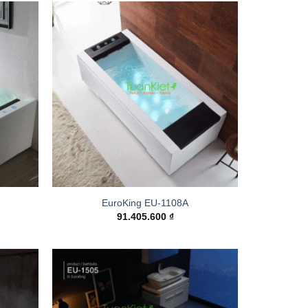
Add to
Add to
wishlist
wishlist
EuroKing EU-1108A
91.405.600
₫
Add to
Add to
wishlist
wishlist