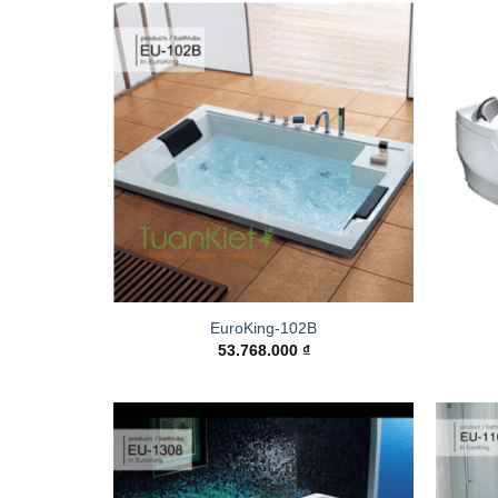
Add to
wishlist
EuroKing-102B
53.768.000
₫
Add to
wishlist