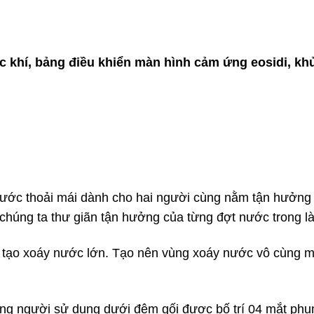
 khí, bảng điều khiển màn hình cảm ứng eosidi, khử
ớc thoải mái dành cho hai người cùng nằm tận hưởng c
chúng ta thư giãn tận hưởng của từng đợt nước trong l
ạo xoáy nước lớn. Tạo nên vùng xoáy nước vô cùng mạ
ng người sử dụng dưới đệm gối được bố trí 04 mắt phun t