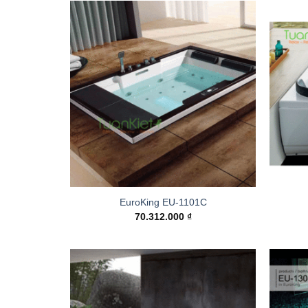
Add to
wishlist
EuroKing EU-1101C
70.312.000
₫
Add to
wishlist