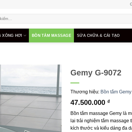
G
 XÔNG HƠI
BỒN TẮM MASSAGE
SỬA CHỮA & CẢI TẠO
Gemy G-9072
Add to
wishlist
Thương hiệu:
Bồn tắm Gemy
47.500.000
₫
Bồn tắm massage Gemy là một
lại trải nghiệm tắm massage 
kích thước và kiểu dáng đa 