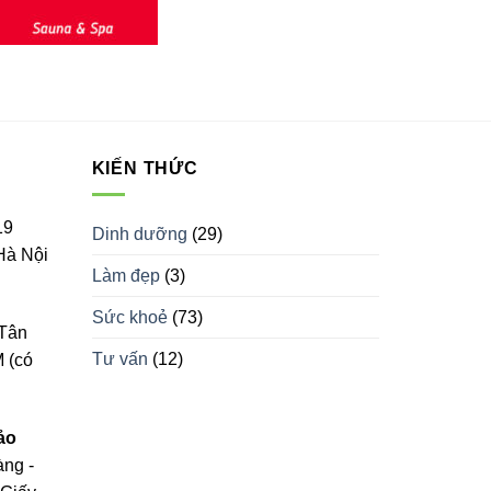
KIẾN THỨC
19
Dinh dưỡng
(29)
Hà Nội
Làm đẹp
(3)
Sức khoẻ
(73)
Tân
Tư vấn
(12)
 (có
ảo
àng -