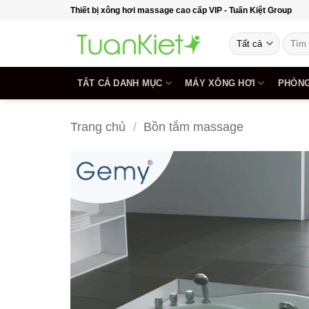
Bỏ
Thiết bị xông hơi massage cao cấp VIP - Tuấn Kiệt Group
qua
Tìm
nội
kiếm:
dung
TẤT CẢ DANH MỤC
MÁY XÔNG HƠI
PHÒNG
Trang chủ
/
Bồn tắm massage