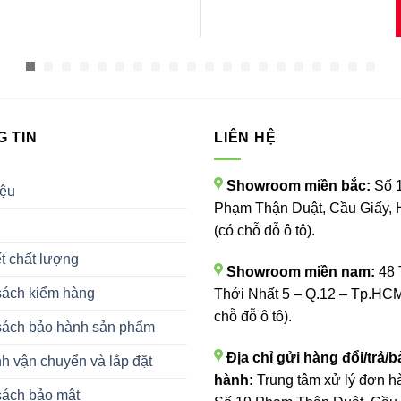
 TIN
LIÊN HỆ
Showroom miền bắc:
Số 
iệu
Phạm Thận Duật, Cầu Giấy, 
(có chỗ đỗ ô tô).
t chất lượng
Showroom miền nam:
48 
sách kiểm hàng
Thới Nhất 5 – Q.12 – Tp.HCM
chỗ đỗ ô tô).
sách bảo hành sản phẩm
Địa chỉ gửi hàng đổi/trả/b
h vận chuyển và lắp đặt
hành:
Trung tâm xử lý đơn h
sách bảo mật