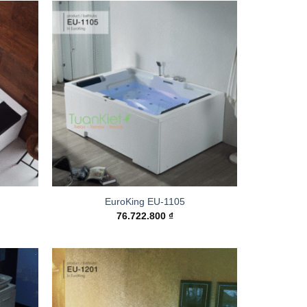
Add to
Add to
wishlist
wishlist
EuroKing EU-1105
76.722.800
₫
Add to
Add to
wishlist
wishlist