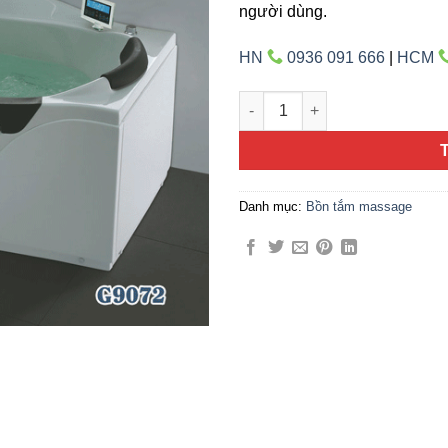
người dùng.
HN
0936 091 666
|
HCM
Gemy G-9072 số lượng
Danh mục:
Bồn tắm massage