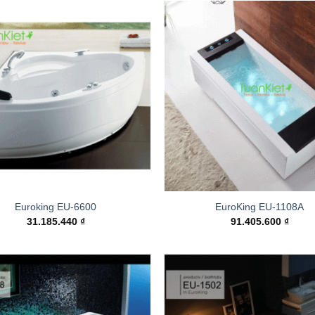
Add to
wishlist
Euroking EU-6600
EuroKing EU-1108A
31.185.440
₫
91.405.600
₫
Add to
wishlist