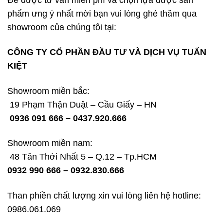
Để được tư vấn miễn phí và chọn lựa được sản
phẩm ưng ý nhất mời bạn vui lòng ghé thăm qua
showroom của chúng tôi tại:
CÔNG TY CỔ PHẦN ĐẦU TƯ VÀ DỊCH VỤ TUẤN
KIỆT
Showroom miền bắc:
19 Phạm Thận Duật – Cầu Giấy – HN
0936 091 666 – 0437.920.666
Showroom miền nam:
48 Tân Thới Nhất 5 – Q.12 – Tp.HCM
0932 990 666 – 0932.830.666
Than phiền chất lượng xin vui lòng liên hệ hotline:
0986.061.069