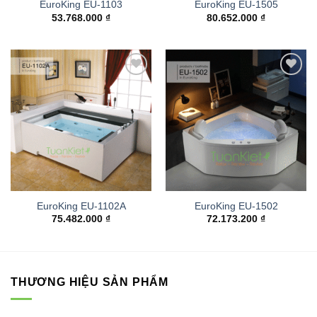
EuroKing EU-1103
EuroKing EU-1505
53.768.000
₫
80.652.000
₫
Add to
Add to
wishlist
wishlist
EuroKing EU-1102A
EuroKing EU-1502
75.482.000
₫
72.173.200
₫
THƯƠNG HIỆU SẢN PHẨM