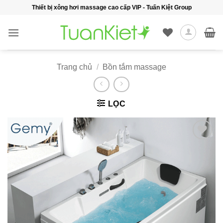
Bỏ
Thiết bị xông hơi massage cao cấp VIP - Tuấn Kiệt Group
qua
nội
dung
Trang chủ
/
Bồn tắm massage
LỌC
Add to
wishlist