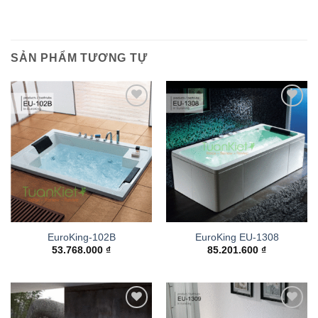
SẢN PHẨM TƯƠNG TỰ
Add to
Add to
wishlist
wishlist
EuroKing-102B
EuroKing EU-1308
53.768.000
₫
85.201.600
₫