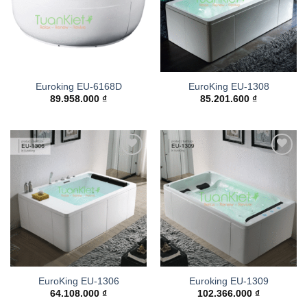
Euroking EU-6168D
EuroKing EU-1308
89.958.000
₫
85.201.600
₫
Add to
Add to
wishlist
wishlist
EuroKing EU-1306
Euroking EU-1309
64.108.000
₫
102.366.000
₫