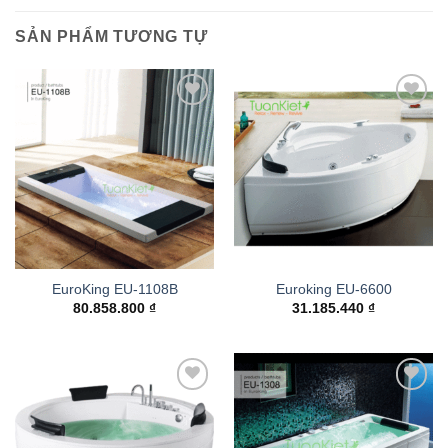
SẢN PHẨM TƯƠNG TỰ
Add to
Add to
wishlist
wishlist
EuroKing EU-1108B
Euroking EU-6600
80.858.800
₫
31.185.440
₫
Add to
Add to
wishlist
wishlist