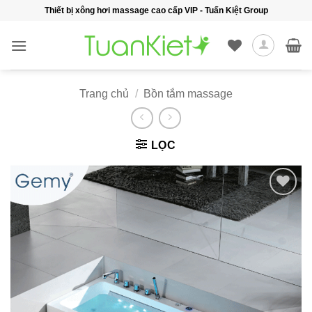
Bỏ
Thiết bị xông hơi massage cao cấp VIP - Tuấn Kiệt Group
qua
nội
dung
Trang chủ
/
Bồn tắm massage
LỌC
Add to
wishlist