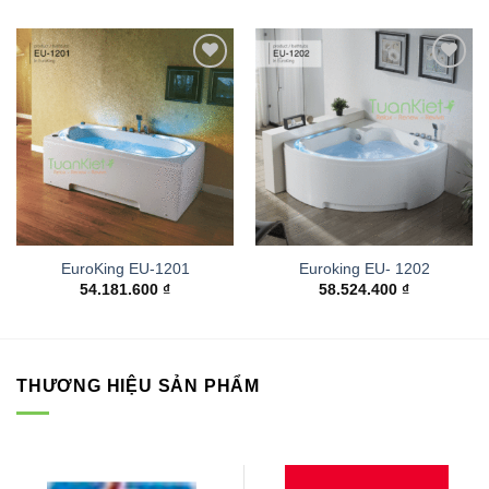
Add to
Add to
wishlist
wishlist
EuroKing EU-1201
Euroking EU- 1202
54.181.600
₫
58.524.400
₫
THƯƠNG HIỆU SẢN PHẨM