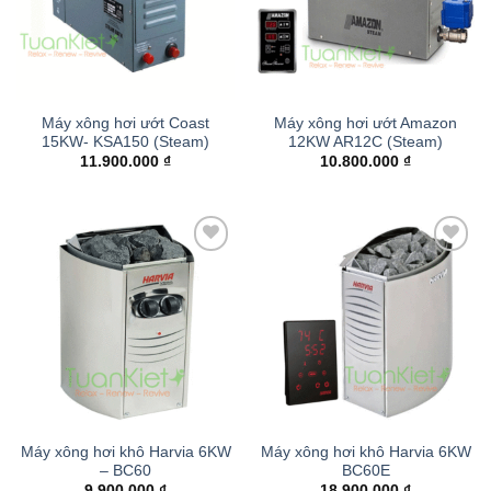
Máy xông hơi ướt Coast
Máy xông hơi ướt Amazon
15KW- KSA150 (Steam)
12KW AR12C (Steam)
11.900.000
₫
10.800.000
₫
Add to
Add to
wishlist
wishlist
Máy xông hơi khô Harvia 6KW
Máy xông hơi khô Harvia 6KW
– BC60
BC60E
9.900.000
₫
18.900.000
₫