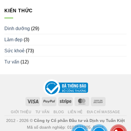
KIẾN THỨC
Dinh dưỡng
(29)
Làm đẹp
(3)
Sức khoẻ
(73)
Tư vấn
(12)
Visa
PayPal
Stripe
MasterCard
Cash
On
GIỚI THIỆU
TƯ VẤN
BLOG
LIÊN HỆ
ĐỊA CHỈ MASSAGE
Delivery
2012 - 2026 ©
Công ty Cổ phần Đầu tư và Dịch vụ Tuấn Kiệt
Mã số doanh nghiệp: 0107521005. Email: