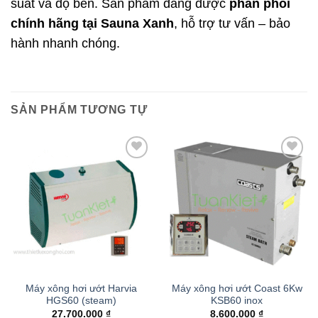
suất và độ bền. Sản phẩm đang được
phân phối
chính hãng tại Sauna Xanh
, hỗ trợ tư vấn – bảo
hành nhanh chóng.
SẢN PHẨM TƯƠNG TỰ
Add to
Add to
wishlist
wishlist
Máy xông hơi ướt Harvia
Máy xông hơi ướt Coast 6Kw
HGS60 (steam)
KSB60 inox
27.700.000
₫
8.600.000
₫