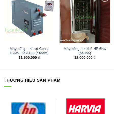
Add to
Add to
wishlist
wishlist
Máy xông hơi ướt Coast
Máy xông hơi khô HP 6Kw
15KW- KSA150 (Steam)
(sauna)
11.900.000
₫
12.000.000
₫
THƯƠNG HIỆU SẢN PHẨM