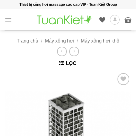
Bỏ
Thiết bị xông hơi massage cao cấp VIP - Tuấn Kiệt Group
qua
nội
dung
Trang chủ
/
Máy xông hơi
/
Máy xông hơi khô
LỌC
Add to
wishlist