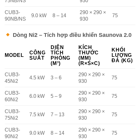
75NB/NS
930
CUB3-
290 × 290 ×
9.0 kW
8 – 14
75
90NB/NS
930
Dòng Ni2 – Tích hợp điều khiển Saunova 2.0
DIỆN
KÍCH
KHỐI
CÔNG
TÍCH
THƯỚC
MODEL
LƯỢNG
SUẤT
PHÒNG
(MM)
ĐÁ (KG)
(M³)
(R×S×C)
CUB3-
290 × 290 ×
4.5 kW
3 – 6
75
45Ni2
930
CUB3-
290 × 290 ×
6.0 kW
5 – 9
75
60Ni2
930
CUB3-
290 × 290 ×
7.5 kW
7 – 13
75
75Ni2
930
CUB3-
290 × 290 ×
9.0 kW
8 – 14
75
90Ni2
930