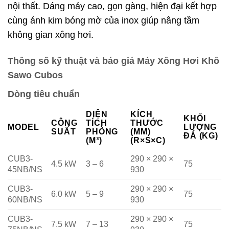
nội thất. Dáng máy cao, gọn gàng, hiện đại kết hợp
cùng ánh kim bóng mờ của inox giúp nâng tầm
không gian xông hơi.
Thông số kỹ thuật và báo giá Máy Xông Hơi Khô
Sawo Cubos
Dòng tiêu chuẩn
DIỆN
KÍCH
KHỐI
CÔNG
TÍCH
THƯỚC
MODEL
LƯỢNG
SUẤT
PHÒNG
(MM)
ĐÁ (KG)
(M³)
(R×S×C)
CUB3-
290 × 290 ×
4.5 kW
3 – 6
75
45NB/NS
930
CUB3-
290 × 290 ×
6.0 kW
5 – 9
75
60NB/NS
930
CUB3-
290 × 290 ×
7.5 kW
7 – 13
75