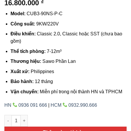
16.800.000
₫
Model:
CUB3-90NS-P-C
Công suất:
9KW/220V
Điều khiển:
Classic 2.0, Classic hoặc SST (chưa bao
gồm)
Thể tích phòng:
7-12m³
Thương hiệu:
Sawo Phần Lan
Xuất xứ:
Philippines
Bảo hành:
12 tháng
Vận chuyển:
Miễn phí trong nội thành HN và TPHCM
HN
0936 091 666
|
HCM
0932.990.666
Máy xông hơi khô Sawo 9KW CUB3-90NS-P-C Phần Lan số lượ