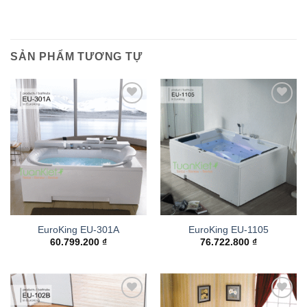
SẢN PHẨM TƯƠNG TỰ
Add to
Add to
wishlist
wishlist
EuroKing EU-301A
EuroKing EU-1105
60.799.200
₫
76.722.800
₫