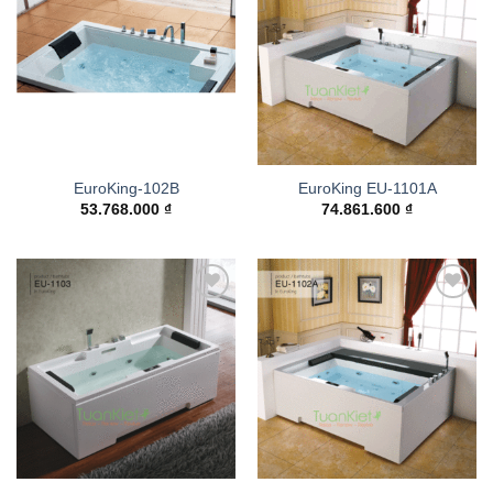
Add to
Add to
wishlist
wishlist
EuroKing-102B
EuroKing EU-1101A
53.768.000
₫
74.861.600
₫
Add to
Add to
wishlist
wishlist