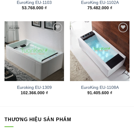
EuroKing EU-1103
EuroKing EU-1102A
53.768.000
₫
75.482.000
₫
Add to
Add to
wishlist
wishlist
Euroking EU-1309
EuroKing EU-1108A
102.366.000
₫
91.405.600
₫
THƯƠNG HIỆU SẢN PHẨM