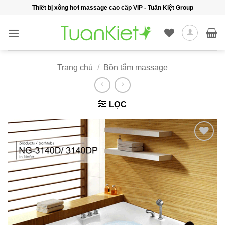
Bỏ
Thiết bị xông hơi massage cao cấp VIP - Tuấn Kiệt Group
qua
nội
dung
Trang chủ
/
Bồn tắm massage
LỌC
Add to
wishlist