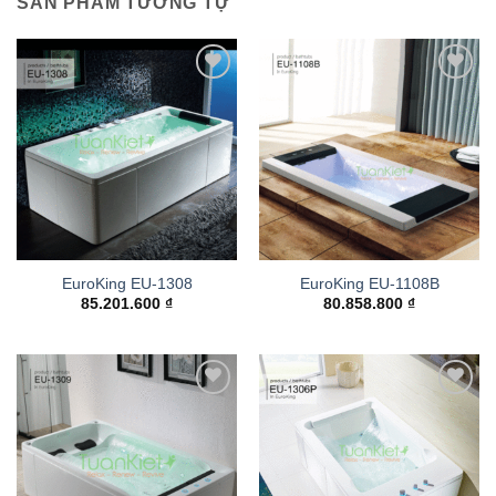
SẢN PHẨM TƯƠNG TỰ
Add to
Add to
wishlist
wishlist
EuroKing EU-1308
EuroKing EU-1108B
85.201.600
₫
80.858.800
₫
Add to
Add to
wishlist
wishlist