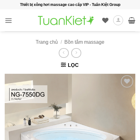
Bỏ
Thiết bị xông hơi massage cao cấp VIP - Tuấn Kiệt Group
qua
nội
dung
Trang chủ
/
Bồn tắm massage
LỌC
Add to
wishlist