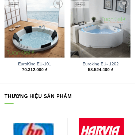
Add to
Add to
wishlist
wishlist
EuroKing EU-101
Euroking EU- 1202
70.312.000
₫
58.524.400
₫
THƯƠNG HIỆU SẢN PHẨM