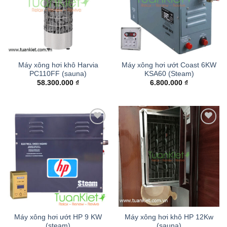
Máy xông hơi khô Harvia
Máy xông hơi ướt Coast 6KW
PC110FF (sauna)
KSA60 (Steam)
58.300.000
₫
6.800.000
₫
Add to
Add to
wishlist
wishlist
Máy xông hơi ướt HP 9 KW
Máy xông hơi khô HP 12Kw
(steam)
(sauna)