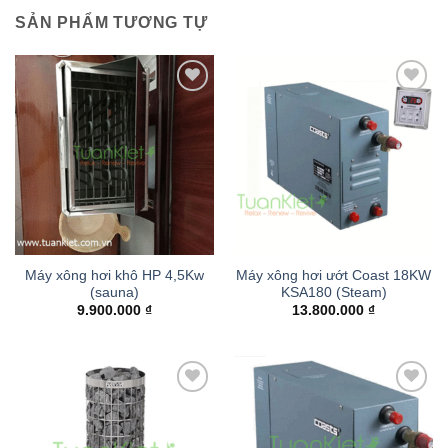
SẢN PHẨM TƯƠNG TỰ
Add to
Add to
wishlist
wishlist
Máy xông hơi khô HP 4,5Kw
Máy xông hơi ướt Coast 18KW
(sauna)
KSA180 (Steam)
9.900.000
₫
13.800.000
₫
Add to
Add to
wishlist
wishlist