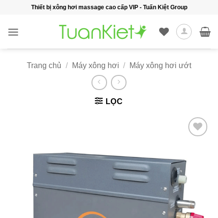
Bỏ
Thiết bị xông hơi massage cao cấp VIP - Tuấn Kiệt Group
qua
nội
dung
Trang chủ
/
Máy xông hơi
/
Máy xông hơi ướt
LỌC
Add to
wishlist