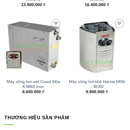
13.900.000
₫
16.400.000
₫
Add to
Add to
wishlist
wishlist
Máy xông hơi ướt Coast 6Kw
Máy xông hơi khô Harvia 6KW
KSB60 inox
– BC60
8.600.000
₫
9.900.000
₫
THƯƠNG HIỆU SẢN PHẨM