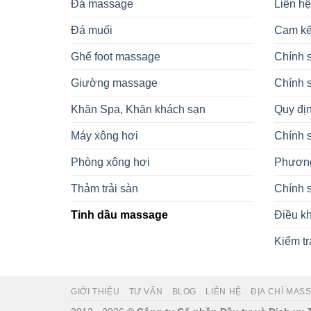
Đá massage
Liên hệ
Đá muối
Cam kế
Ghế foot massage
Chính 
Giường massage
Chính 
Khăn Spa, Khăn khách sạn
Quy địn
Máy xông hơi
Chính 
Phòng xông hơi
Phương
Thảm trải sàn
Chính s
Tinh dầu massage
Điều k
Kiểm t
GIỚI THIỆU
TƯ VẤN
BLOG
LIÊN HỆ
ĐỊA CHỈ MAS