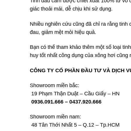
Tinh dầu cam được chiết xuất 100% từ vỏ 
giác thoải mái, dễ chịu khi sử dụng.
Nhiều nghiên cứu cũng đã chỉ ra rằng tinh d
đau, giảm mệt mỏi hiệu quả.
Bạn có thể tham khảo thêm một số loại tinh
huy tốt nhất công dụng của xông hơi cũng 
CÔNG TY CỔ PHẦN ĐẦU TƯ VÀ DỊCH V
Showroom miền bắc:
19 Phạm Thận Duật – Cầu Giấy – HN
0936.091.666 – 0437.920.666
Showroom miền nam:
48 Tân Thới Nhất 5 – Q.12 – Tp.HCM