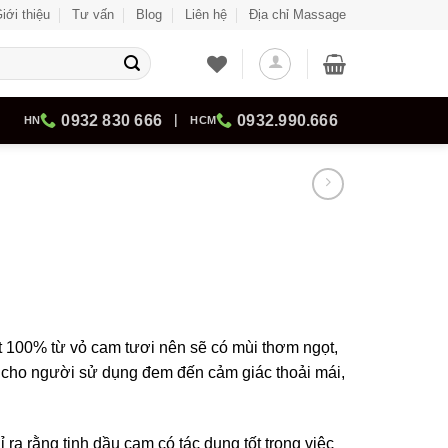
iới thiệu
Tư vấn
Blog
Liên hệ
Địa chỉ Massage
0932 830 666
|
0932.990.666
HN
HCM
Giá
hiện
t 100% từ vỏ cam tươi nên sẽ có mùi thơm ngọt,
tại
t cho người sử dụng đem đến cảm giác thoải mái,
₫.
là:
99.000 ₫.
ra rằng tinh dầu cam có tác dụng tốt trong việc