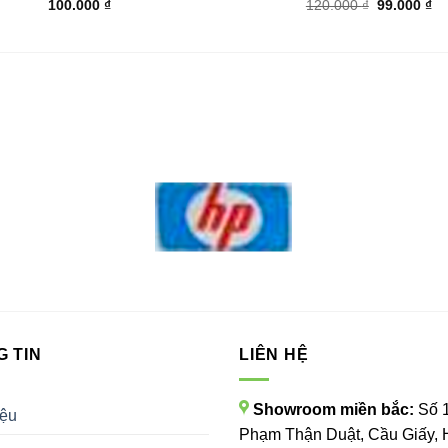
Giá
Gi
100.000
₫
120.000
₫
99.000
₫
gốc
hi
là:
tại
120.000 ₫.
là:
99
 TIN
LIÊN HỆ
Showroom miền bắc:
Số 
iệu
Phạm Thận Duật, Cầu Giấy, 