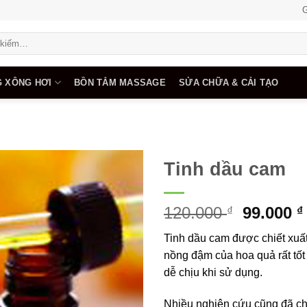
G
 XÔNG HƠI
BỒN TẮM MASSAGE
SỬA CHỮA & CẢI TẠO
Tinh dầu cam
Add to
Giá
120.000
99.000
wishlist
₫
₫
gốc
Tinh dầu cam được chiết xuấ
là:
nồng đậm của hoa quả rất tố
120.000 
dễ chịu khi sử dụng.
Nhiều nghiên cứu cũng đã chỉ 