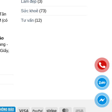
Làm đẹp
(3)
Sức khoẻ
(73)
Tân
Tư vấn
(12)
 (có
ảo
àng -
Giấy,
Visa
PayPal
Stripe
MasterCard
Cash