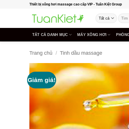
Bỏ
Thiết bị xông hơi massage cao cấp VIP - Tuấn Kiệt Group
qua
Tìm
nội
kiếm:
dung
TẤT CẢ DANH MỤC
MÁY XÔNG HƠI
PHÒNG
Trang chủ
/
Tinh dầu massage
Giảm giá!