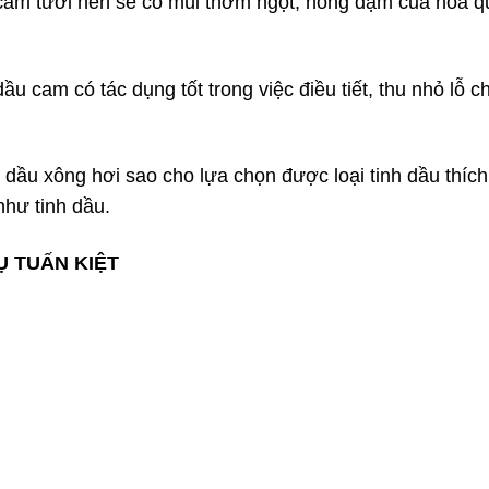
cam tươi nên sẽ có mùi thơm ngọt, nồng đậm của hoa q
ầu cam có tác dụng tốt trong việc điều tiết, thu nhỏ lỗ 
 dầu xông hơi sao cho lựa chọn được loại tinh dầu thích
như tinh dầu.
Ụ TUẤN KIỆT