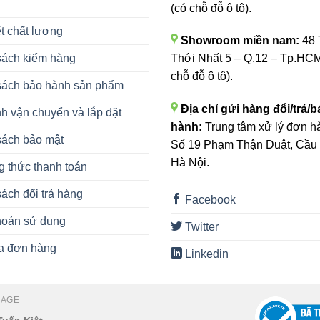
(có chỗ đỗ ô tô).
t chất lượng
Showroom miền nam:
48 
sách kiểm hàng
Thới Nhất 5 – Q.12 – Tp.HCM
chỗ đỗ ô tô).
sách bảo hành sản phẩm
Địa chỉ gửi hàng đổi/trả/b
h vận chuyển và lắp đặt
hành:
Trung tâm xử lý đơn h
sách bảo mật
Số 19 Phạm Thận Duật, Cầu 
Hà Nội.
 thức thanh toán
ách đổi trả hàng
Facebook
hoản sử dụng
Twitter
ra đơn hàng
Linkedin
SAGE