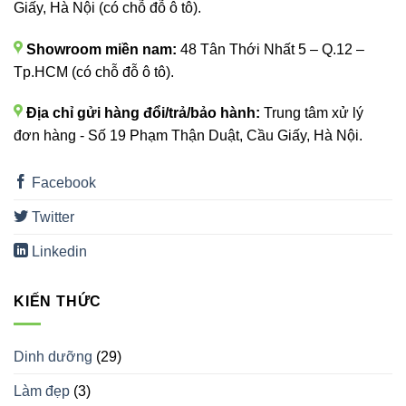
Giấy, Hà Nội (có chỗ đỗ ô tô).
Showroom miền nam:
48 Tân Thới Nhất 5 – Q.12 –
Tp.HCM (có chỗ đỗ ô tô).
Địa chỉ gửi hàng đổi/trả/bảo hành:
Trung tâm xử lý
đơn hàng - Số 19 Phạm Thận Duật, Cầu Giấy, Hà Nội.
Facebook
Twitter
Linkedin
KIẾN THỨC
Dinh dưỡng
(29)
Làm đẹp
(3)