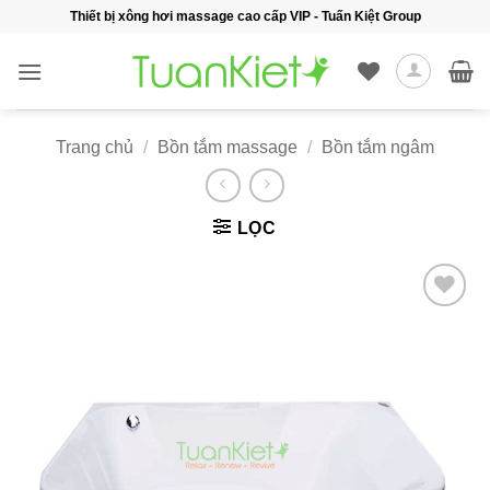
Bỏ
Thiết bị xông hơi massage cao cấp VIP - Tuấn Kiệt Group
qua
nội
dung
Trang chủ
/
Bồn tắm massage
/
Bồn tắm ngâm
LỌC
Add to
wishlist