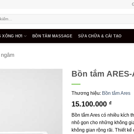
G
 XÔNG HƠI
BỒN TẮM MASSAGE
SỬA CHỮA & CẢI TẠO
 ngâm
Bồn tắm ARES-
Add to
wishlist
Thương hiệu:
Bồn tắm Ares
15.100.000
₫
Bồn tắm Ares có nhiều kích t
nhỏ gọn cho những không gi
không gian rộng rãi. Thiết kế