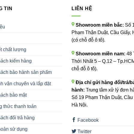
 TIN
LIÊN HỆ
Showroom miền bắc:
Số 
iệu
Phạm Thận Duật, Cầu Giấy, 
(có chỗ đỗ ô tô).
t chất lượng
Showroom miền nam:
48 
sách kiểm hàng
Thới Nhất 5 – Q.12 – Tp.HCM
chỗ đỗ ô tô).
sách bảo hành sản phẩm
Địa chỉ gửi hàng đổi/trả/b
h vận chuyển và lắp đặt
hành:
Trung tâm xử lý đơn h
sách bảo mật
Số 19 Phạm Thận Duật, Cầu 
Hà Nội.
 thức thanh toán
ách đổi trả hàng
Facebook
hoản sử dụng
Twitter