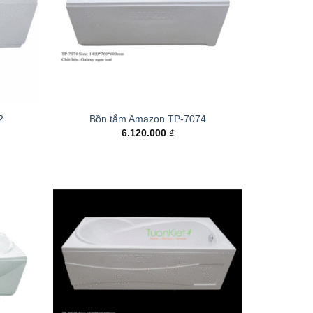
2
Bồn tắm Amazon TP-7074
6.120.000
₫
Add to
Add to
wishlist
wishlist