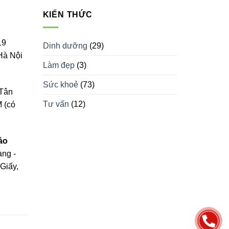
KIẾN THỨC
19
Dinh dưỡng
(29)
Hà Nội
Làm đẹp
(3)
Sức khoẻ
(73)
Tân
Tư vấn
(12)
 (có
ảo
àng -
Giấy,