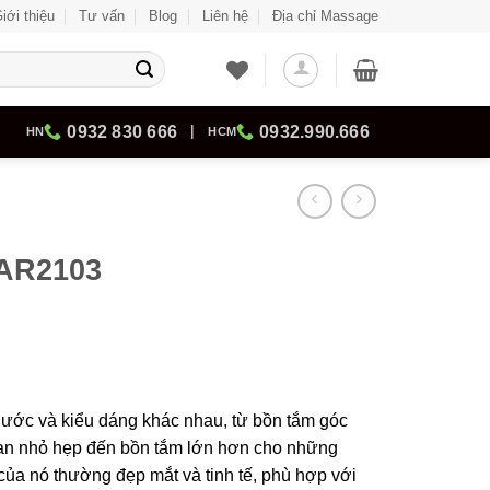
iới thiệu
Tư vấn
Blog
Liên hệ
Địa chỉ Massage
0932 830 666
|
0932.990.666
HN
HCM
AR2103
hước và kiểu dáng khác nhau, từ bồn tắm góc
an nhỏ hẹp đến bồn tắm lớn hơn cho những
 của nó thường đẹp mắt và tinh tế, phù hợp với