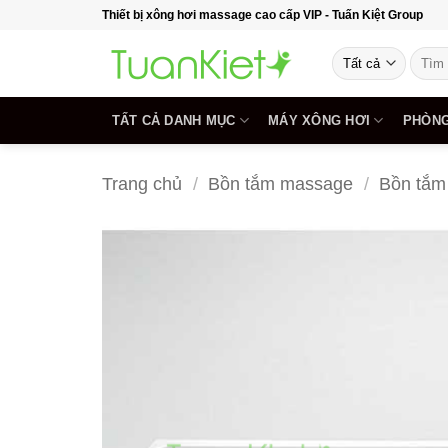
Bỏ
Thiết bị xông hơi massage cao cấp VIP - Tuấn Kiệt Group
qua
Tìm
nội
kiếm:
dung
TẤT CẢ DANH MỤC
MÁY XÔNG HƠI
PHÒNG
Trang chủ
/
Bồn tắm massage
/
Bồn tắm