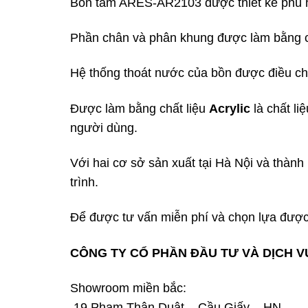
Bồn tắm ARES-AR2103 được thiết kế phù h
Phần chân và phân khung được làm bằng chấ
Hệ thống thoát nước của bồn được điều ch
Được làm bằng chất liệu
Acrylic
là chất l
người dùng.
Với hai cơ sở sản xuất tại Hà Nội và thàn
trình.
Để được tư vấn miễn phí và chọn lựa được
CÔNG TY CỔ PHẦN ĐẦU TƯ VÀ DỊCH V
Showroom miền bắc:
19 Phạm Thận Duật – Cầu Giấy – HN