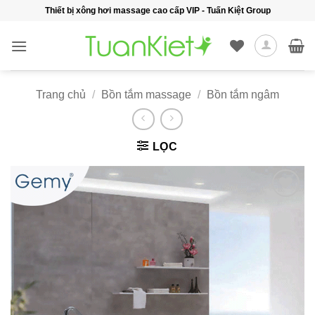
Bỏ
Thiết bị xông hơi massage cao cấp VIP - Tuấn Kiệt Group
qua
nội
dung
Trang chủ
/
Bồn tắm massage
/
Bồn tắm ngâm
LỌC
Add to
wishlist