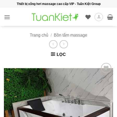
Bỏ
Thiết bị xông hơi massage cao cấp VIP - Tuấn Kiệt Group
qua
nội
dung
Trang chủ
/
Bồn tắm massage
LỌC
Add to
wishlist