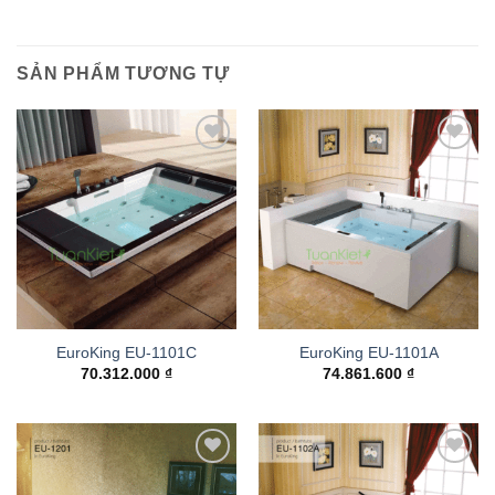
SẢN PHẨM TƯƠNG TỰ
Add to
Add to
wishlist
wishlist
EuroKing EU-1101C
EuroKing EU-1101A
70.312.000
₫
74.861.600
₫
Add to
Add to
wishlist
wishlist