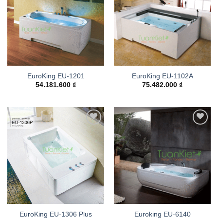
EuroKing EU-1201
EuroKing EU-1102A
54.181.600
₫
75.482.000
₫
Add to
Add to
wishlist
wishlist
EuroKing EU-1306 Plus
Euroking EU-6140