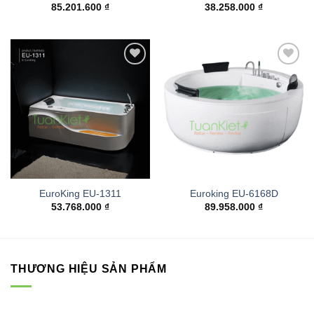
85.201.600
₫
38.258.000
₫
Add to
Add to
wishlist
wishlist
EuroKing EU-1311
Euroking EU-6168D
53.768.000
₫
89.958.000
₫
THƯƠNG HIỆU SẢN PHẨM