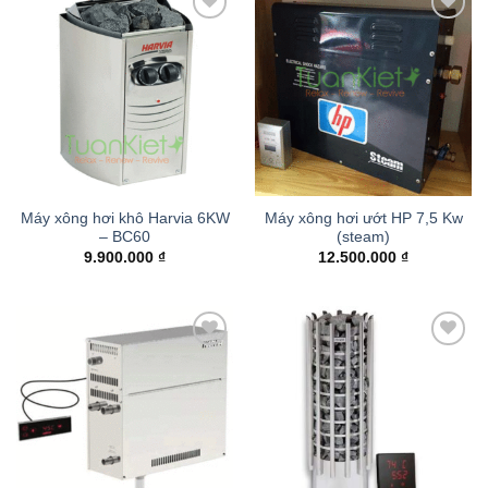
Add to
Add to
wishlist
wishlist
Máy xông hơi khô Harvia 6KW
Máy xông hơi ướt HP 7,5 Kw
– BC60
(steam)
9.900.000
₫
12.500.000
₫
Add to
Add to
wishlist
wishlist