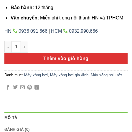
Bảo hành:
12 tháng
Vận chuyển:
Miễn phí trong nội thành HN và TPHCM
HN
0936 091 666
|
HCM
0932.990.666
Máy xông hơi ướt Harvia 10,8KW HGX110XW số lượng
Thêm vào giỏ hàng
Danh mục:
Máy xông hơi
,
Máy xông hơi gia đình
,
Máy xông hơi ướt
MÔ TẢ
ĐÁNH GIÁ (0)