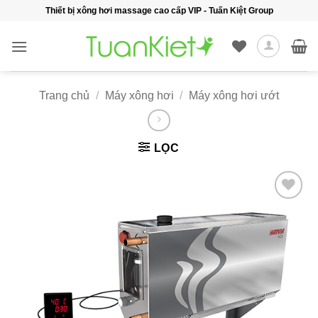
Bỏ
Thiết bị xông hơi massage cao cấp VIP - Tuấn Kiệt Group
qua
nội
dung
Trang chủ
/
Máy xông hơi
/
Máy xông hơi ướt
LỌC
Add to
wishlist