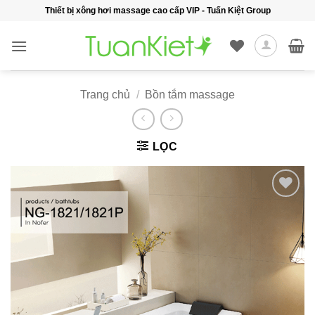
Bỏ
Thiết bị xông hơi massage cao cấp VIP - Tuấn Kiệt Group
qua
nội
dung
Trang chủ
/
Bồn tắm massage
LỌC
Add to
wishlist