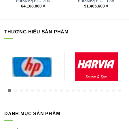
EuroKing EU-1306
EuroKing EU-1108A
64.108.000
₫
91.405.600
₫
THƯƠNG HIỆU SẢN PHẨM
DANH MỤC SẢN PHẨM