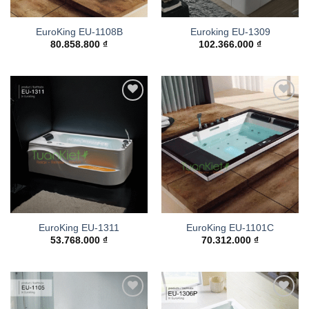
EuroKing EU-1108B
Euroking EU-1309
80.858.800
₫
102.366.000
₫
Add to
Add to
wishlist
wishlist
EuroKing EU-1311
EuroKing EU-1101C
53.768.000
₫
70.312.000
₫
Add to
Add to