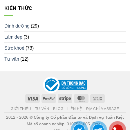
KIẾN THỨC
Dinh dưỡng
(29)
Làm đẹp
(3)
Sức khoẻ
(73)
Tư vấn
(12)
Visa
PayPal
Stripe
MasterCard
Cash
On
GIỚI THIỆU
TƯ VẤN
BLOG
LIÊN HỆ
ĐỊA CHỈ MASSAGE
Delivery
2012 - 2026 ©
Công ty Cổ phần Đầu tư và Dịch vụ Tuấn Kiệt
Mã số doanh nghiệp: 0107521005. Email: