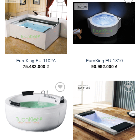
Add to
Add to
wishlist
wishlist
EuroKing EU-1102A
EuroKing EU-1310
75.482.000
₫
90.992.000
₫
Add to
Add to
wishlist
wishlist