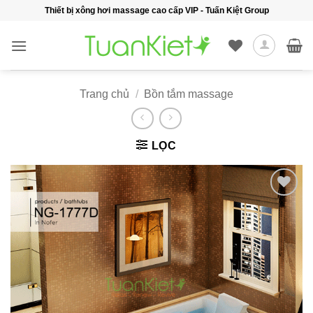
Bỏ
Thiết bị xông hơi massage cao cấp VIP - Tuấn Kiệt Group
qua
nội
dung
Trang chủ
/
Bồn tắm massage
LỌC
Add to
wishlist