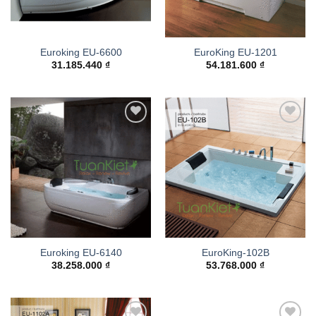
Euroking EU-6600
EuroKing EU-1201
31.185.440
₫
54.181.600
₫
Add to
Add to
wishlist
wishlist
Euroking EU-6140
EuroKing-102B
38.258.000
₫
53.768.000
₫