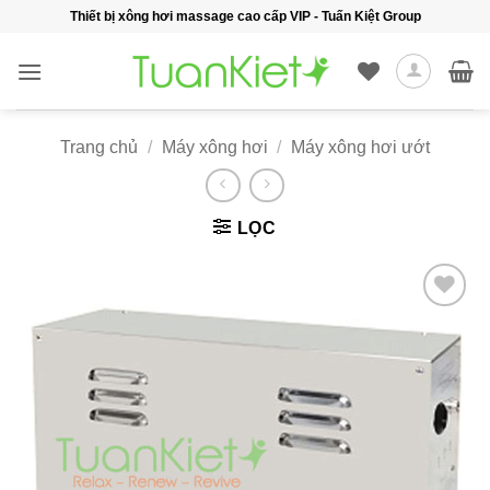
Bỏ
Thiết bị xông hơi massage cao cấp VIP - Tuấn Kiệt Group
qua
nội
dung
Trang chủ
/
Máy xông hơi
/
Máy xông hơi ướt
LỌC
Add to
wishlist