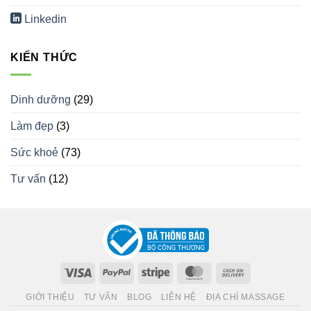
Linkedin
KIẾN THỨC
Dinh dưỡng
(29)
Làm đẹp
(3)
Sức khoẻ
(73)
Tư vấn
(12)
Visa
PayPal
Stripe
MasterCard
Cash
On
GIỚI THIỆU
TƯ VẤN
BLOG
LIÊN HỆ
ĐỊA CHỈ MASSAGE
Delivery