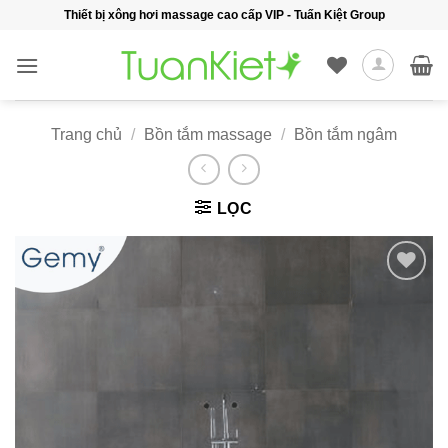
Bỏ
Thiết bị xông hơi massage cao cấp VIP - Tuấn Kiệt Group
qua
nội
dung
Trang chủ
/
Bồn tắm massage
/
Bồn tắm ngâm
LỌC
Add to
wishlist