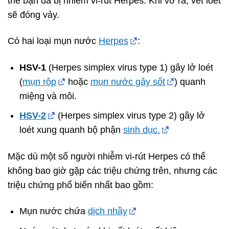
thể bạn đã bị nhiễm vi-rút Herpes. Khi vỡ ra, vết loét
sẽ đóng vảy.
Có hai loại mụn nước
Herpes
:
HSV-1
(Herpes simplex virus type 1) gây lở loét
(
mụn rộp
hoặc
mụn nước gây sốt
) quanh
miệng và môi.
HSV-2
(Herpes simplex virus type 2) gây lở
loét xung quanh bộ phận
sinh dục.
Mặc dù một số người nhiễm vi-rút Herpes có thể
không bao giờ gặp các triệu chứng trên, nhưng các
triệu chứng phổ biến nhất bao gồm:
Mụn nước chứa
dịch nhầy