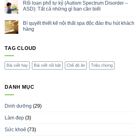
trứng
luận
Rối loạn phổ tự kỷ (Autism Spectrum Disorder –
Dày
ở
Tá
ASD): Tất cả những gì bạn cần biết
Tác
Tràng:
dụng
Triệu
Không
của
Chứng,
có
xông
Bí quyết thiết kế nội thất spa độc đáo thu hút khách
Nguyên
bình
hơi
Nhân
luận
hàng
bằng
&
ở
sả
Cách
Rối
Không
Điều
loạn
có
Trị
phổ
bình
tự
TAG CLOUD
luận
kỷ
ở
(Autism
Bí
Spectrum
quyết
Disorder
thiết
Bài viết hay
Bài viết nổi bật
Chế độ ăn
Triệu chứng
–
kế
ASD):
nội
Tất
thất
cả
spa
những
độc
DANH MỤC
gì
đáo
bạn
thu
cần
hút
biết
khách
hàng
Dinh dưỡng
(29)
Làm đẹp
(3)
Sức khoẻ
(73)