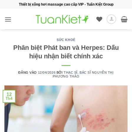
Bỏ
Thiết bị xông hơi massage cao cấp VIP - Tuấn Kiệt Group
qua
nội
dung
SỨC KHOẺ
Phân biệt Phát ban và Herpes: Dấu
hiệu nhận biết chính xác
ĐĂNG VÀO
12/04/2026
BỞI
THẠC SĨ, BÁC SĨ NGUYỄN THỊ
PHƯƠNG THẢO
12
Th4