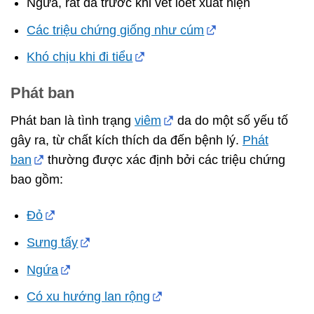
Ngứa, rát da trước khi vết loét xuất hiện
Các triệu chứng giống như cúm
Khó chịu khi đi tiểu
Phát ban
Phát ban là tình trạng
viêm
da do một số yếu tố
gây ra, từ chất kích thích da đến bệnh lý.
Phát
ban
thường được xác định bởi các triệu chứng
bao gồm:
Đỏ
Sưng tấy
Ngứa
Có xu hướng lan rộng