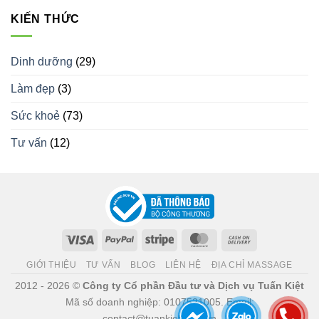
KIẾN THỨC
Dinh dưỡng
(29)
Làm đẹp
(3)
Sức khoẻ
(73)
Tư vấn
(12)
Visa
PayPal
Stripe
MasterCard
Cash
On
GIỚI THIỆU
TƯ VẤN
BLOG
LIÊN HỆ
ĐỊA CHỈ MASSAGE
Delivery
2012 - 2026 ©
Công ty Cổ phần Đầu tư và Dịch vụ Tuấn Kiệt
Mã số doanh nghiệp: 0107521005. Email:
contact@tuankiet.com.vn