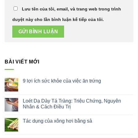
Lưu tên của tôi, email, và trang web trong trình
duyệt này cho lần bình luận kế tiếp của tôi.
BÀI VIẾT MỚI
9 lợi ích sức khỏe của việc ăn trứng
Không
có
bình
luận
Loét Dạ Dày Tá Tràng: Triệu Chứng, Nguyên
ở
Nhân & Cách Điều Trị
9
lợi
Không
ích
có
sức
Tác dụng của xông hơi bằng sả
bình
khỏe
luận
của
Không
ở
việc
có
Loét
ăn
bình
Dạ