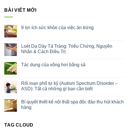
BÀI VIẾT MỚI
9 lợi ích sức khỏe của việc ăn trứng
Không
có
bình
luận
Loét Dạ Dày Tá Tràng: Triệu Chứng, Nguyên
ở
Nhân & Cách Điều Trị
9
lợi
Không
ích
có
sức
Tác dụng của xông hơi bằng sả
bình
khỏe
luận
của
Không
ở
việc
có
Loét
ăn
bình
Dạ
trứng
luận
Rối loạn phổ tự kỷ (Autism Spectrum Disorder –
Dày
ở
Tá
ASD): Tất cả những gì bạn cần biết
Tác
Tràng:
dụng
Triệu
Không
của
Chứng,
có
xông
Bí quyết thiết kế nội thất spa độc đáo thu hút khách
Nguyên
bình
hơi
Nhân
luận
hàng
bằng
&
ở
sả
Cách
Rối
Không
Điều
loạn
có
Trị
phổ
bình
tự
TAG CLOUD
luận
kỷ
ở