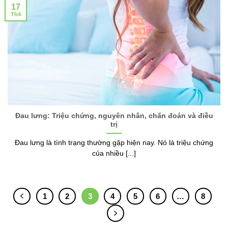
17
Th4
Đau lưng: Triệu chứng, nguyên nhân, chẩn đoán và điều
trị
Đau lưng là tình trạng thường gặp hiện nay. Nó là triệu chứng
của nhiều [...]
1
2
3
4
5
6
…
8