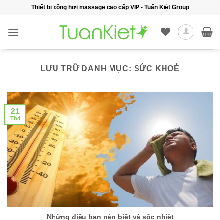
Bỏ
Thiết bị xông hơi massage cao cấp VIP - Tuấn Kiệt Group
qua
nội
dung
LƯU TRỮ DANH MỤC:
SỨC KHOẺ
21
Th4
Những điều bạn nên biết về sốc nhiệt