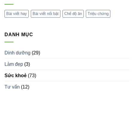
(Autism
Bí
Spectrum
quyết
Disorder
thiết
Bài viết hay
Bài viết nổi bật
Chế độ ăn
Triệu chứng
–
kế
ASD):
nội
Tất
thất
cả
spa
những
độc
DANH MỤC
gì
đáo
bạn
thu
cần
hút
biết
khách
hàng
Dinh dưỡng
(29)
Làm đẹp
(3)
Sức khoẻ
(73)
Tư vấn
(12)