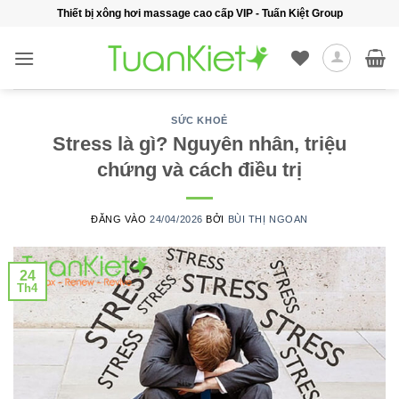
Bỏ
Thiết bị xông hơi massage cao cấp VIP - Tuấn Kiệt Group
qua
nội
dung
SỨC KHOẺ
Stress là gì? Nguyên nhân, triệu
chứng và cách điều trị
ĐĂNG VÀO
24/04/2026
BỞI
BÙI THỊ NGOAN
24
Th4