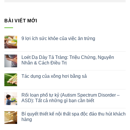
BÀI VIẾT MỚI
9 lợi ích sức khỏe của việc ăn trứng
Không
có
bình
luận
Loét Dạ Dày Tá Tràng: Triệu Chứng, Nguyên
ở
Nhân & Cách Điều Trị
9
lợi
Không
ích
có
sức
Tác dụng của xông hơi bằng sả
bình
khỏe
luận
của
Không
ở
việc
có
Loét
ăn
bình
Dạ
trứng
luận
Rối loạn phổ tự kỷ (Autism Spectrum Disorder –
Dày
ở
Tá
ASD): Tất cả những gì bạn cần biết
Tác
Tràng:
dụng
Triệu
Không
của
Chứng,
có
xông
Bí quyết thiết kế nội thất spa độc đáo thu hút khách
Nguyên
bình
hơi
Nhân
luận
hàng
bằng
&
ở
sả
Cách
Rối
Không
Điều
loạn
có