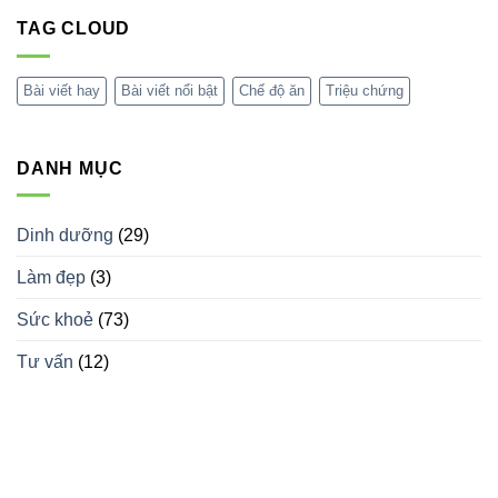
Trị
phổ
bình
tự
TAG CLOUD
luận
kỷ
ở
(Autism
Bí
Spectrum
quyết
Disorder
thiết
Bài viết hay
Bài viết nổi bật
Chế độ ăn
Triệu chứng
–
kế
ASD):
nội
Tất
thất
cả
spa
những
độc
DANH MỤC
gì
đáo
bạn
thu
cần
hút
biết
khách
hàng
Dinh dưỡng
(29)
Làm đẹp
(3)
Sức khoẻ
(73)
Tư vấn
(12)