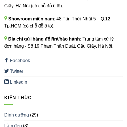
Giấy, Hà Nội (có chỗ đỗ ô tô).
Showroom miền nam:
48 Tân Thới Nhất 5 – Q.12 –
Tp.HCM (có chỗ đỗ ô tô).
Địa chỉ gửi hàng đổi/trả/bảo hành:
Trung tâm xử lý
đơn hàng - Số 19 Phạm Thận Duật, Cầu Giấy, Hà Nội.
Facebook
Twitter
Linkedin
KIẾN THỨC
Dinh dưỡng
(29)
Làm đẹp
(3)