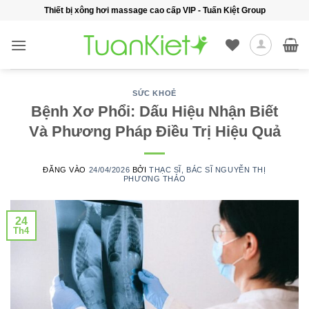
Bỏ
Thiết bị xông hơi massage cao cấp VIP - Tuấn Kiệt Group
qua
nội
dung
SỨC KHOẺ
Bệnh Xơ Phổi: Dấu Hiệu Nhận Biết
Và Phương Pháp Điều Trị Hiệu Quả
ĐĂNG VÀO
24/04/2026
BỞI
THẠC SĨ, BÁC SĨ NGUYỄN THỊ
PHƯƠNG THẢO
24
Th4