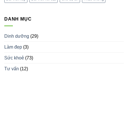
–
kế
ASD):
nội
Tất
thất
cả
spa
những
độc
DANH MỤC
gì
đáo
bạn
thu
cần
hút
biết
khách
hàng
Dinh dưỡng
(29)
Làm đẹp
(3)
Sức khoẻ
(73)
Tư vấn
(12)