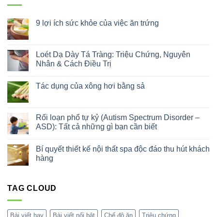
9 lợi ích sức khỏe của việc ăn trứng
Không
có
bình
luận
Loét Dạ Dày Tá Tràng: Triệu Chứng, Nguyên
ở
Nhân & Cách Điều Trị
9
lợi
Không
ích
có
sức
Tác dụng của xông hơi bằng sả
bình
khỏe
luận
của
Không
ở
việc
có
Loét
ăn
bình
Dạ
trứng
luận
Rối loạn phổ tự kỷ (Autism Spectrum Disorder –
Dày
ở
Tá
ASD): Tất cả những gì bạn cần biết
Tác
Tràng:
dụng
Triệu
Không
của
Chứng,
có
xông
Bí quyết thiết kế nội thất spa độc đáo thu hút khách
Nguyên
bình
hơi
Nhân
luận
hàng
bằng
&
ở
sả
Cách
Rối
Không
Điều
loạn
có
Trị
phổ
bình
tự
TAG CLOUD
luận
kỷ
ở
(Autism
Bí
Spectrum
quyết
Disorder
thiết
Bài viết hay
Bài viết nổi bật
Chế độ ăn
Triệu chứng