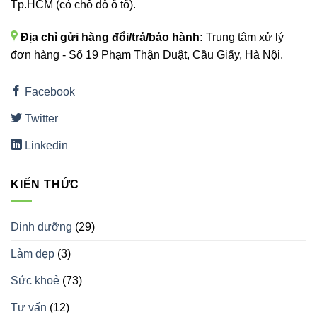
Tp.HCM (có chỗ đỗ ô tô).
Địa chỉ gửi hàng đổi/trả/bảo hành:
Trung tâm xử lý
đơn hàng - Số 19 Phạm Thận Duật, Cầu Giấy, Hà Nội.
Facebook
Twitter
Linkedin
KIẾN THỨC
Dinh dưỡng
(29)
Làm đẹp
(3)
Sức khoẻ
(73)
Tư vấn
(12)